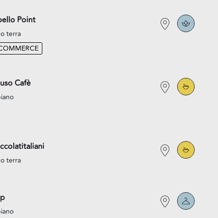
ello Point
o terra
-COMMERCE
uso Cafè
piano
ccolatitaliani
o terra
p
piano