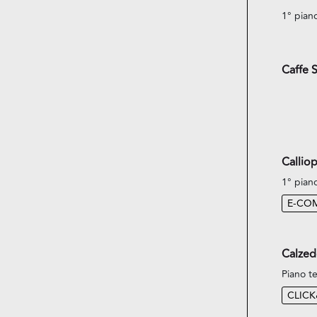
1° pian
Caffe 
Callio
1° pian
E-CO
Calzed
Piano te
CLIC