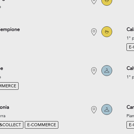
o
Sempione
Cal
1° 
E
pe
Cal
o
1° 
MMERCE
onia
Cam
rra
Pian
K&COLLECT
E-COMMERCE
E