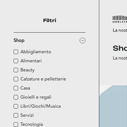
Filtri
La
nos
Shop
Sh
Esplora
Abbigliamento
La nost
Shop
Alimentari
Food
Beauty
Fun
Calzature e pelletterie
Sport
Casa
Esselun
Gioielli e regali
Libri/Giochi/Musica
Servizi
Tecnologia