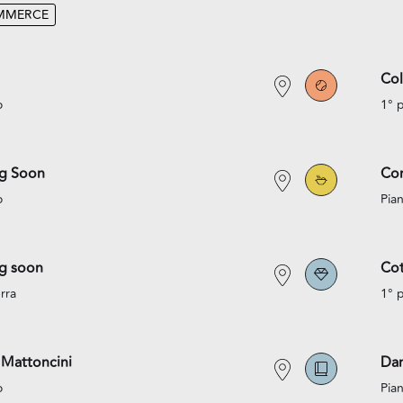
MMERCE
Co
o
1° 
g Soon
Co
o
Pian
g soon
Cot
rra
1° 
 Mattoncini
Da
o
Pian