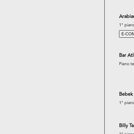
Arabi
1° pian
E-CO
Bar Atl
Piano te
Bebek 
1° pian
Billy T