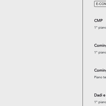
E-CO
CMP
1° pian
Comin
1° pian
Comin
Piano te
Dadi e
1° pian