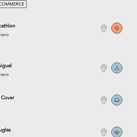
-COMMERCE
athlon
piano
igual
piano
 Cover
uglas