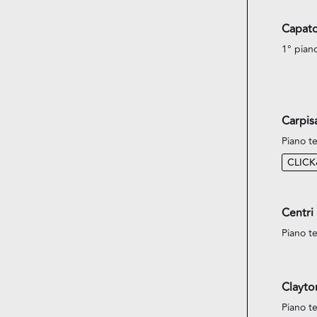
Capato
1° pian
Carpis
Piano te
CLIC
Centri
Piano te
Clayto
Piano te