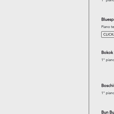
1° pian
Bluespi
Piano te
CLIC
Bokok
1° pian
Boschin
1° pian
Bun Bu