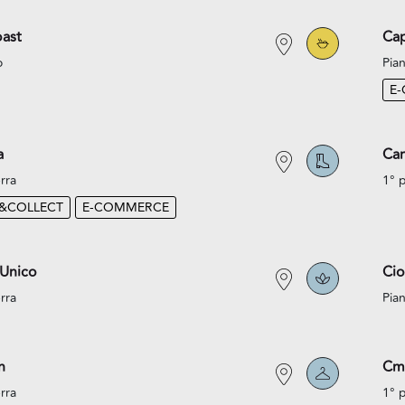
ast
Cap
o
Pian
E
a
Car
rra
1° 
K&COLLECT
E-COMMERCE
 Unico
Cio
rra
Pian
n
Cm
rra
1° 