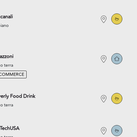
canali
piano
azzoni
o terra
-COMMERCE
erly Food Drink
o terra
oTechUSA