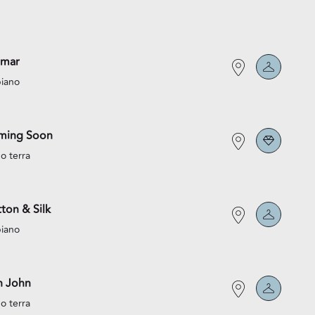
lmar
piano
ming Soon
o terra
ton & Silk
piano
n John
o terra