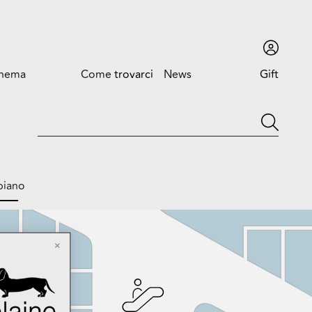
inema
Come
trovarci
News
Gift
card
Come trovarci
News ed
Eventi
Orari
Promozioni
Dove siamo
piano
Trova l'auto