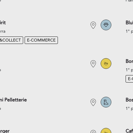
o
Pian
rit
Blu
rra
1° 
K&COLLECT
E-COMMERCE
Bo
o
1° 
E
i Pelletterie
Bo
o
1° 
rger
Caf