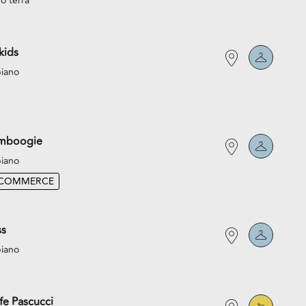
o terra
kids
piano
mboogie
piano
-COMMERCE
ss
piano
fe Pascucci