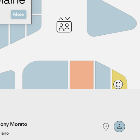
More
tony Morato
piano