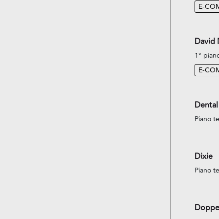
E-CO
David
1° pian
E-CO
Dental
Piano te
Dixie
Piano te
Doppe