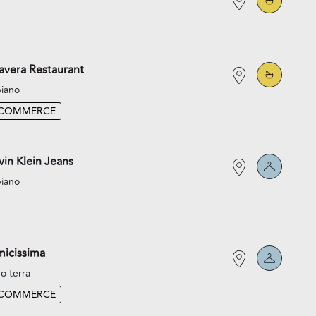
avera Restaurant
piano
-COMMERCE
vin Klein Jeans
piano
icissima
o terra
-COMMERCE