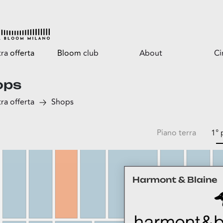
tra
offerta
Bloom
club
About
C
ops
Tutti i vantaggi
Il centro
ra offerta
Shops
Bloomtasty
Opportunità per il
tuo business
Shopping a mani libere
Servizi
Piano terra
1° 
Il parco
ga
Harmont & Blaine