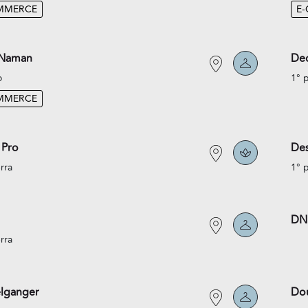
MMERCE
E
 Naman
Dec
o
1° 
MMERCE
 Pro
Des
rra
1° 
DN
rra
lganger
Do