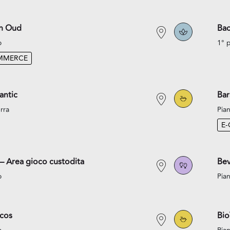
an Oud
Bac
o
1° 
MMERCE
antic
Bar
rra
Pian
E
– Area gioco custodita
Bev
o
Pian
acos
Bi