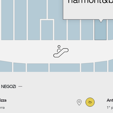
I NEGOZI
izza
An
rra
1° 