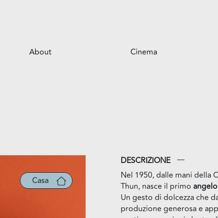
About
Cinema
Il centro
Opportunità per il tuo business
Servizi
Il parco
DESCRIZIONE
Nel 1950, dalle mani della 
Casa
Thun, nasce il primo
angelo
Un gesto di dolcezza che dar
produzione generosa e app