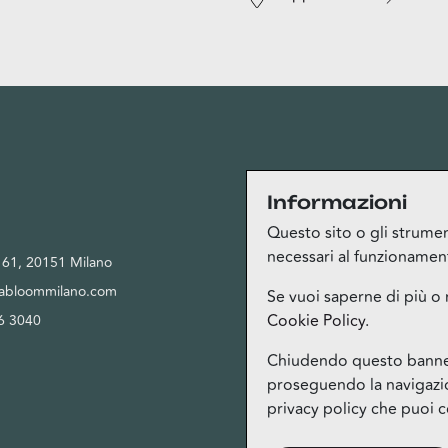
Privacy
Informazioni
Questo sito o gli strument
necessari al funzionamento 
, 61, 20151 Milano
Privacy Policy
tabloommilano.com
Cookie Policy
Se vuoi saperne di più o 
Cookie Policy
.
6 3040
Termini del servizio Bloom Club
Gestione cookie
Chiudendo questo banner,
proseguendo la navigazion
privacy policy che puoi c