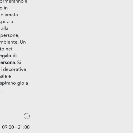
formeranno il
o in
to amata.
pira a
 alla
e persone,
ambiente. Un
to nei
egalo di
 persona
. Si
i decorative
nale e
ispirano gioia
.
09:00 - 21:00