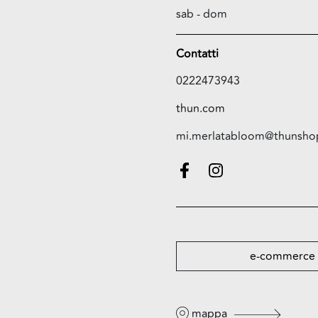
sab - dom
Contatti
0222473943
thun.com
mi.merlatabloom@thunshop
e-commerce
mappa