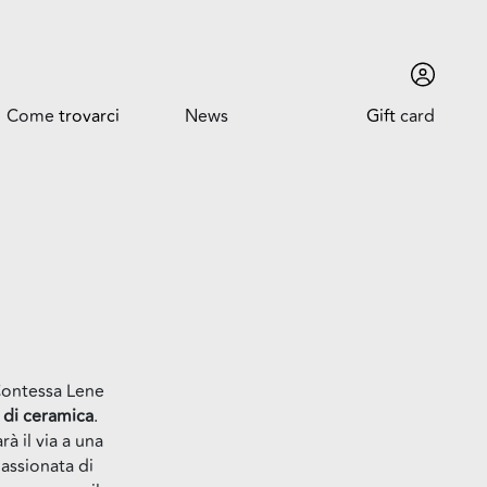
Come
trovarci
News
Gift
card
Come trovarci
News ed Eventi
Orari
Promozioni
Dove siamo
Contessa Lene
Trova l'auto
 di ceramica
.
à il via a una
assionata di