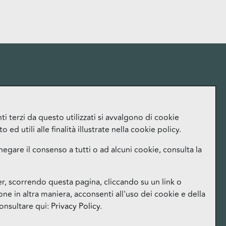
More
i terzi da questo utilizzati si avvalgono di cookie
ed utili alle finalità illustrate nella cookie policy.
Lavora con noi
Ufficio Stampa
negare il consenso a tutti o ad alcuni cookie, consulta la
Orari
Instagram
 scorrendo questa pagina, cliccando su un link o
Facebook
e in altra maniera, acconsenti all'uso dei cookie e della
Tik Tok
onsultare qui:
Privacy Policy
.