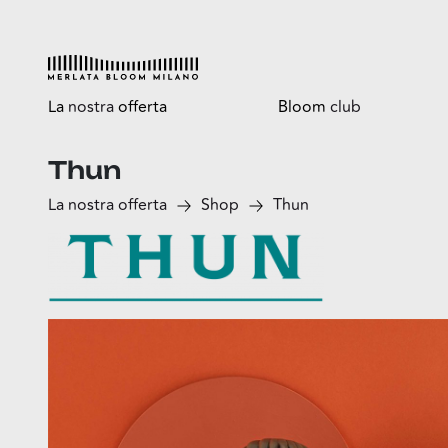
La
nostra
offerta
Bloom
club
Thun
Esplora
Tutti i vantaggi
La nostra offerta
Shop
Thun
Shop
Bloomtasty
Food
Shopping a mani libere
Fun
Sport
Esselunga