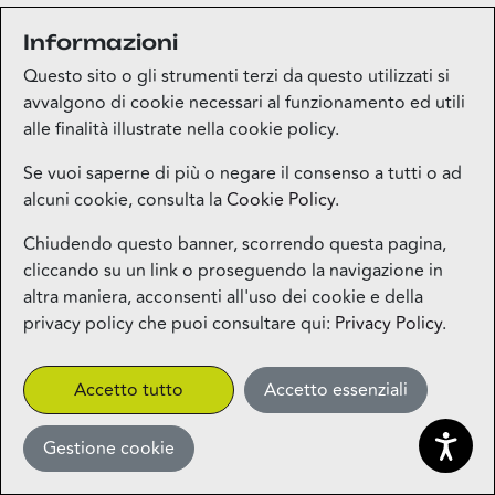
Informazioni
Medi-market
Questo sito o gli strumenti terzi da questo utilizzati si
Piano terra
avvalgono di cookie necessari al funzionamento ed utili
alle finalità illustrate nella cookie policy.
Mila Beauty Lounge
Se vuoi saperne di più o negare il consenso a tutti o ad
alcuni cookie, consulta la
Cookie Policy
.
Piano terra
Chiudendo questo banner, scorrendo questa pagina,
cliccando su un link o proseguendo la navigazione in
Milos – Greek Food – Coming
altra maniera, acconsenti all'uso dei cookie e della
Soon
privacy policy che puoi consultare qui:
Privacy Policy
.
1° piano
CLICK&COLLECT
Accetto tutto
Accetto essenziali
Gestione cookie
Miniso
Piano terra