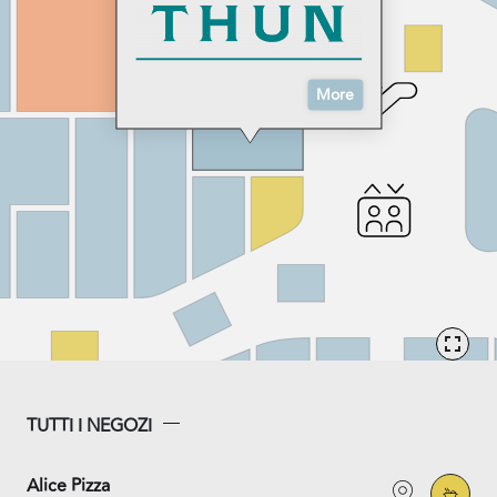
More
TUTTI I NEGOZI
Alice Pizza