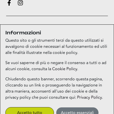
Informazioni
Questo sito o gli strumenti terzi da questo utilizzati si
mappa
avvalgono di cookie necessari al funzionamento ed utili
alle finalità illustrate nella cookie policy.
Se vuoi saperne di più o negare il consenso a tutti o ad
alcuni cookie, consulta la
Cookie Policy
.
Mappa del sito
Chiudendo questo banner, scorrendo questa pagina,
cliccando su un link o proseguendo la navigazione in
Contatti
altra maniera, acconsenti all'uso dei cookie e della
privacy policy che puoi consultare qui:
Privacy Policy
.
Privacy
Accetto tutto
Accetto essenziali