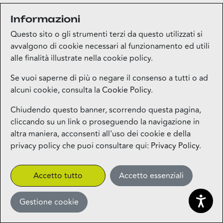
Informazioni
Medi-market
Questo sito o gli strumenti terzi da questo utilizzati si
Piano terra
avvalgono di cookie necessari al funzionamento ed utili
alle finalità illustrate nella cookie policy.
Mila Beauty Lounge
Se vuoi saperne di più o negare il consenso a tutti o ad
alcuni cookie, consulta la
Cookie Policy
.
Piano terra
Chiudendo questo banner, scorrendo questa pagina,
cliccando su un link o proseguendo la navigazione in
Milos – Greek Food – Coming
altra maniera, acconsenti all'uso dei cookie e della
Soon
privacy policy che puoi consultare qui:
Privacy Policy
.
1° piano
CLICK&COLLECT
Accetto tutto
Accetto essenziali
Gestione cookie
Miniso
Piano terra