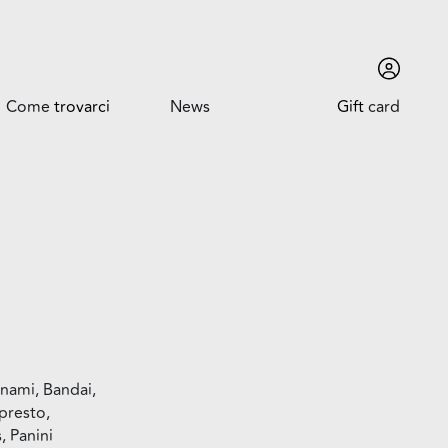
Come
trovarci
News
Gift
card
Come trovarci
News ed Eventi
Orari
Promozioni
Dove siamo
Trova l'auto
ami, Bandai,
presto,
 Panini