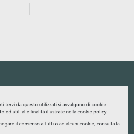
More
i terzi da questo utilizzati si avvalgono di cookie
ed utili alle finalità illustrate nella cookie policy.
Lavora con noi
Ufficio Stampa
negare il consenso a tutti o ad alcuni cookie, consulta la
Orari