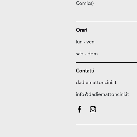
Comics)
Orari
lun - ven
sab - dom
Contatti
dadiemattoncini.it
info@dadiemattoncini.it