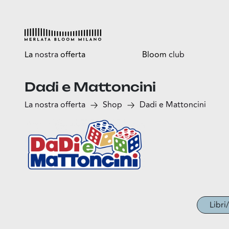
La
nostra
offerta
Bloom
club
Dadi e Mattoncini
Esplora
Tutti i vantaggi
La nostra offerta
Shop
Dadi e Mattoncini
Shop
Bloomtasty
Food
Shopping a mani libere
Fun
Sport
Esselunga
Libri