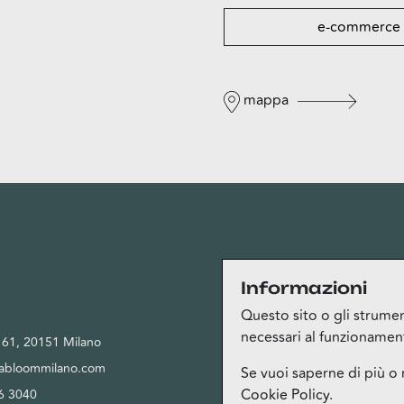
e-commerce
mappa
Privacy
Informazioni
Questo sito o gli strument
necessari al funzionamento 
, 61, 20151 Milano
Privacy Policy
tabloommilano.com
Cookie Policy
Se vuoi saperne di più o 
Cookie Policy
.
6 3040
Termini del servizio Bloom Club