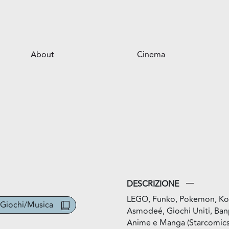
About
Cinema
Il centro
Opportunità per il tuo business
Servizi
Il parco
DESCRIZIONE
LEGO, Funko, Pokemon, Kon
/Giochi/Musica
Asmodeé, Giochi Uniti, Ban
Anime e Manga (Starcomics,