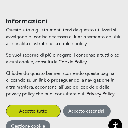
Informazioni
iscriviti
Questo sito o gli strumenti terzi da questo utilizzati si
avvalgono di cookie necessari al funzionamento ed utili
alle finalità illustrate nella cookie policy.
Se vuoi saperne di più o negare il consenso a tutti o ad
alcuni cookie, consulta la
Cookie Policy
.
Mappa del sito
Chiudendo questo banner, scorrendo questa pagina,
cliccando su un link o proseguendo la navigazione in
Contatti
altra maniera, acconsenti all'uso dei cookie e della
privacy policy che puoi consultare qui:
Privacy Policy
.
Privacy
Accetto tutto
Accetto essenziali
More
Gestione cookie