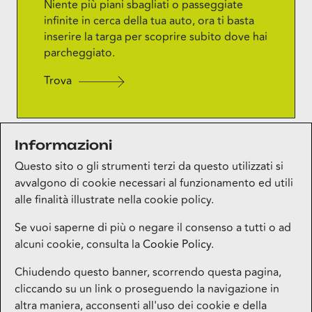
Niente più piani sbagliati o passeggiate
infinite in cerca della tua auto, ora ti basta
inserire la targa per scoprire subito dove hai
parcheggiato.
Trova
Informazioni
Questo sito o gli strumenti terzi da questo utilizzati si
avvalgono di cookie necessari al funzionamento ed utili
alle finalità illustrate nella cookie policy.
Se vuoi saperne di più o negare il consenso a tutti o ad
alcuni cookie, consulta la
Cookie Policy
.
Mappa del sito
Chiudendo questo banner, scorrendo questa pagina,
cliccando su un link o proseguendo la navigazione in
Contatti
altra maniera, acconsenti all'uso dei cookie e della