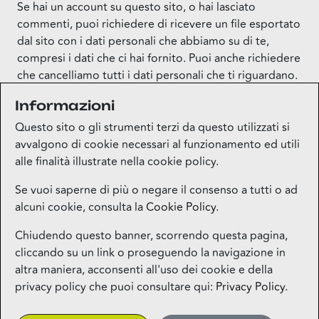
Se hai un account su questo sito, o hai lasciato
commenti, puoi richiedere di ricevere un file esportato
dal sito con i dati personali che abbiamo su di te,
compresi i dati che ci hai fornito. Puoi anche richiedere
che cancelliamo tutti i dati personali che ti riguardano.
Questo non include i dati che siamo obbligati a
Informazioni
conservare per scopi amministrativi, legali o di
sicurezza.
Questo sito o gli strumenti terzi da questo utilizzati si
avvalgono di cookie necessari al funzionamento ed utili
alle finalità illustrate nella cookie policy.
Se vuoi saperne di più o negare il consenso a tutti o ad
alcuni cookie, consulta la
Cookie Policy
.
Mappa del sito
Chiudendo questo banner, scorrendo questa pagina,
cliccando su un link o proseguendo la navigazione in
Contatti
altra maniera, acconsenti all'uso dei cookie e della
privacy policy che puoi consultare qui:
Privacy Policy
.
Privacy