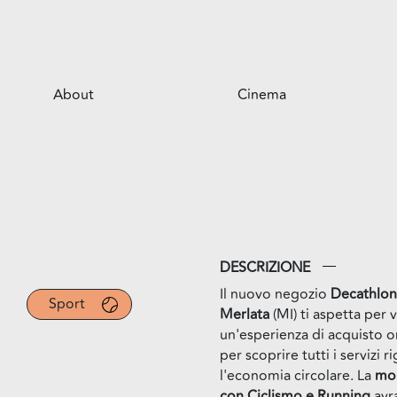
About
Cinema
Il centro
Opportunità per il tuo business
Servizi
Il parco
DESCRIZIONE
Il nuovo negozio
Decathlon
Sport
Merlata
(MI) ti aspetta per 
un'esperienza di acquisto 
per scoprire tutti i servizi r
l'economia circolare. La
mob
con Ciclismo e Running
avr