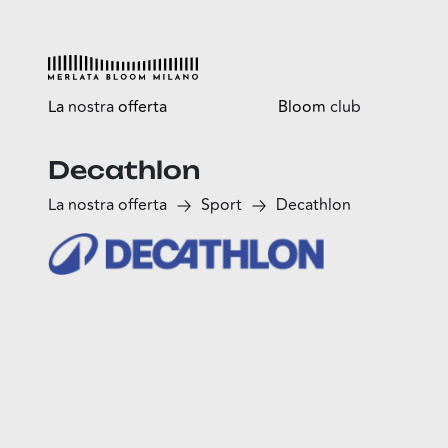
La
nostra
offerta
Bloom
club
Decathlon
Esplora
Tutti i vantaggi
La nostra offerta
Sport
Decathlon
Shop
Bloomtasty
Food
Shopping a mani libere
Fun
Sport
Esselunga