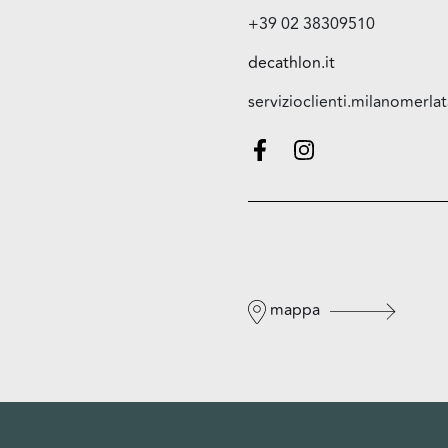
+39 02 38309510
decathlon.it
servizioclienti.milanomerl
mappa