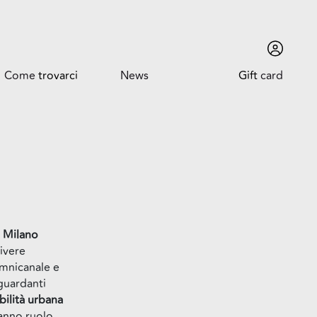
Come
trovarci
News
Gift
card
Come trovarci
News ed Eventi
Orari
Promozioni
Dove siamo
 Milano
vivere
omnicanale e
Trova l'auto
iguardanti
ilità urbana
anno ruolo