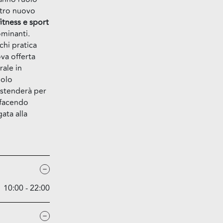
stro nuovo
fitness e sport
minanti.
chi pratica
va offerta
rale in
polo
estenderà per
 facendo
gata alla
10:00 - 22:00