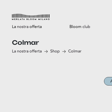
La
nostra
offerta
Bloom
club
Colmar
Esplora
Tutti i vantaggi
La nostra offerta
Shop
Colmar
Shop
Bloomtasty
Food
Shopping a mani libere
Fun
Sport
Esselunga