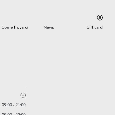
Come
trovarci
News
Gift
card
Come trovarci
News ed Eventi
Orari
Promozioni
Dove siamo
Trova l'auto
09:00 - 21:00