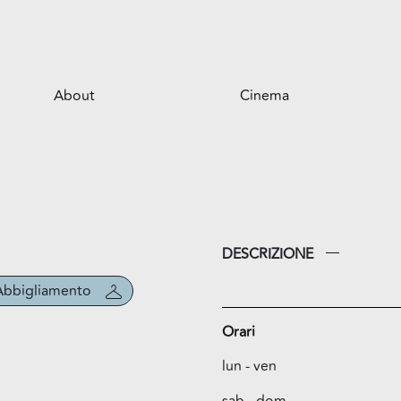
About
Cinema
Il centro
Opportunità per il tuo business
Servizi
Il parco
DESCRIZIONE
Abbigliamento
Orari
lun - ven