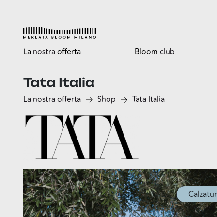
La
nostra
offerta
Bloom
club
Tata Italia
Esplora
Tutti i vantaggi
La nostra offerta
Shop
Tata Italia
Shop
Bloomtasty
Food
Shopping a mani libere
Fun
Sport
Esselunga
Calzatur