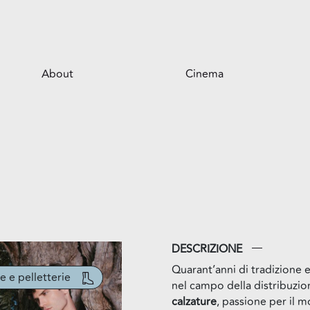
About
Cinema
Il centro
Opportunità per il tuo business
Servizi
Il parco
DESCRIZIONE
Quarant’anni di tradizione 
e e pelletterie
nel campo della distribuzio
calzature
, passione per il