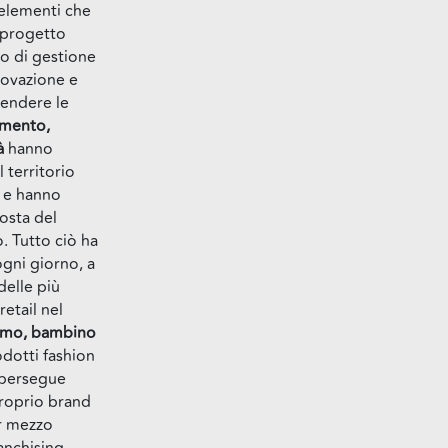
 elementi che
 progetto
lo di gestione
novazione e
ntendere le
imento,
à
hanno
 territorio
i e hanno
osta del
. Tutto ciò ha
ogni giorno, a
delle più
retail nel
uomo, bambino
odotti fashion
ia persegue
 proprio brand
r mezzo