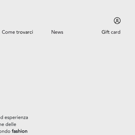
Come
trovarci
News
Gift
card
Come trovarci
News ed Eventi
Orari
Promozioni
Dove siamo
Trova l'auto
ed esperienza
ne delle
 mondo
fashion