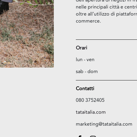
dell’apertura di negozi in f
nelle principali città e cent
oltre all’utilizzo di piattafo
commerce.
Orari
lun - ven
sab - dom
Contatti
080 3752405
tataitalia.com
marketing@tataitalia.com