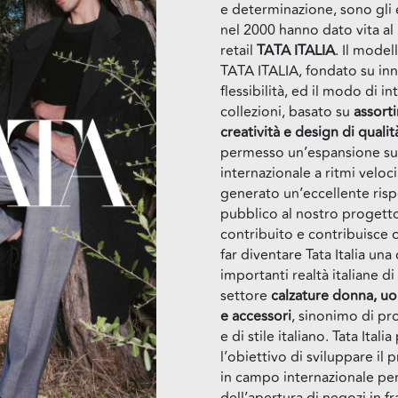
e determinazione, sono gli
nel 2000 hanno dato vita al
retail
TATA ITALIA
. Il model
TATA ITALIA, fondato su in
flessibilità, ed il modo di i
collezioni, basato su
assort
creatività e design di qualit
permesso un’espansione sul
internazionale a ritmi veloc
generato un’eccellente risp
pubblico al nostro progetto
contribuito e contribuisce 
far diventare Tata Italia una 
importanti realtà italiane di 
settore
calzature donna, 
e accessori
, sinonimo di pr
e di stile italiano. Tata Ital
l’obiettivo di sviluppare il
in campo internazionale pe