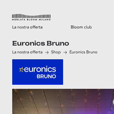
La
nostra
offerta
Bloom
club
Euronics Bruno
Esplora
Tutti i vantaggi
La nostra offerta
Shop
Euronics Bruno
Shop
Bloomtasty
Food
Shopping a mani libere
Fun
Sport
Esselunga