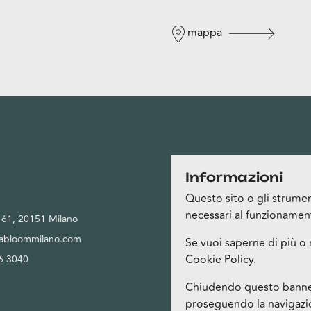
mappa
Privacy
Informazioni
Questo sito o gli strument
necessari al funzionamento 
, 61, 20151 Milano
Privacy Policy
tabloommilano.com
Cookie Policy
Se vuoi saperne di più o 
Cookie Policy
.
6 3040
Termini del servizio Bloom Club
Gestione cookie
Chiudendo questo banner,
proseguendo la navigazion