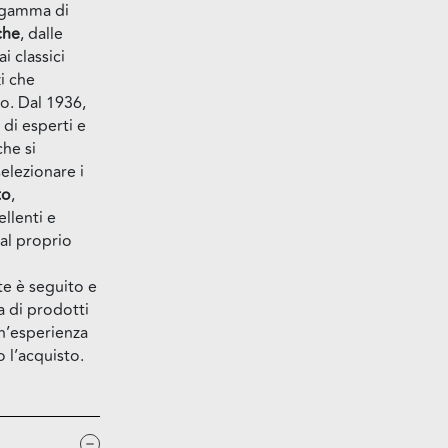
a gamma di
che
, dalle
ai classici
zi che
o. Dal 1936,
 di esperti e
che si
lezionare i
to
,
llenti e
al proprio
nte è seguito e
a di prodotti
un’esperienza
 l’acquisto.