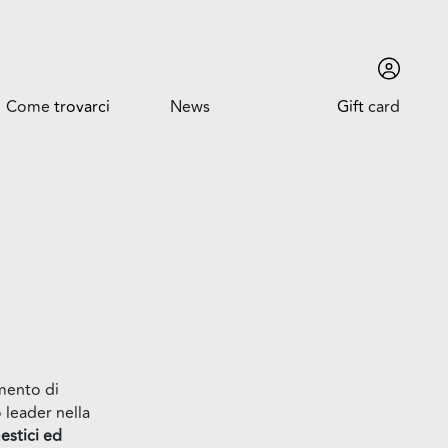
Come
trovarci
News
Gift
card
Come trovarci
News ed Eventi
Orari
Promozioni
Dove siamo
Trova l'auto
imento di
o leader nella
estici ed