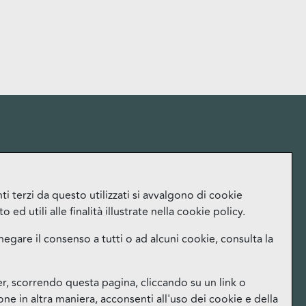
More
i terzi da questo utilizzati si avvalgono di cookie
ed utili alle finalità illustrate nella cookie policy.
Lavora con noi
Ufficio Stampa
negare il consenso a tutti o ad alcuni cookie, consulta la
Orari
Instagram
 scorrendo questa pagina, cliccando su un link o
Facebook
e in altra maniera, acconsenti all'uso dei cookie e della