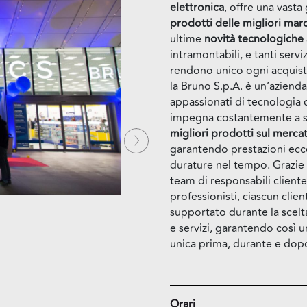
elettronica
, offre una vast
prodotti delle migliori mar
ultime
novità tecnologiche
intramontabili, e tanti servi
rendono unico ogni acquist
la Bruno S.p.A. è un’azienda
appassionati di tecnologia 
impegna costantemente a se
migliori prodotti sul merca
Successiva
garantendo prestazioni ecce
durature nel tempo. Grazie 
team di responsabili cliente
professionisti, ciascun clie
supportato durante la scelt
e servizi, garantendo così 
unica prima, durante e dopo
Orari