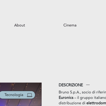
About
Cinema
Il centro
Opportunità per il tuo business
Servizi
Il parco
DESCRIZIONE
Bruno S.p.A., socio di rifer
Tecnologia
Euronics
– il gruppo italian
distribuzione di
elettrodom