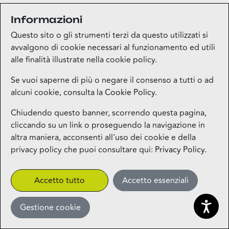
Informazioni
Medi-market
Questo sito o gli strumenti terzi da questo utilizzati si
Piano terra
avvalgono di cookie necessari al funzionamento ed utili
alle finalità illustrate nella cookie policy.
Mila Beauty Lounge
Se vuoi saperne di più o negare il consenso a tutti o ad
alcuni cookie, consulta la
Cookie Policy
.
Piano terra
Chiudendo questo banner, scorrendo questa pagina,
cliccando su un link o proseguendo la navigazione in
Milos – Greek Food – Coming
altra maniera, acconsenti all'uso dei cookie e della
Soon
privacy policy che puoi consultare qui:
Privacy Policy
.
1° piano
CLICK&COLLECT
Accetto tutto
Accetto essenziali
Gestione cookie
Miniso
Piano terra