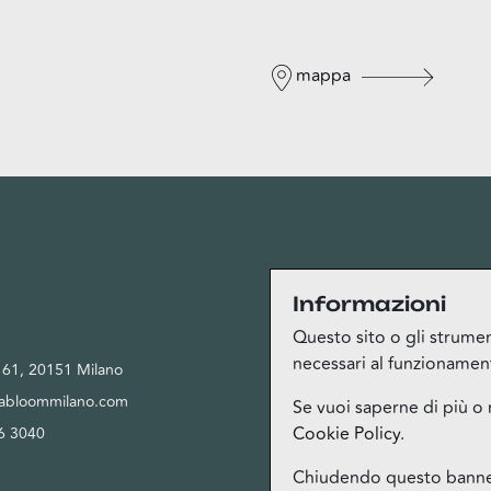
mappa
Privacy
Informazioni
Questo sito o gli strument
necessari al funzionamento 
, 61, 20151 Milano
Privacy Policy
tabloommilano.com
Cookie Policy
Se vuoi saperne di più o 
Cookie Policy
.
6 3040
Termini del servizio Bloom Club
Gestione cookie
Chiudendo questo banner,