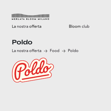
La
nostra
offerta
Bloom
club
Poldo
Esplora
Tutti i vantaggi
La nostra offerta
Food
Poldo
Shop
Bloomtasty
Food
Shopping a mani libere
Fun
Sport
Esselunga