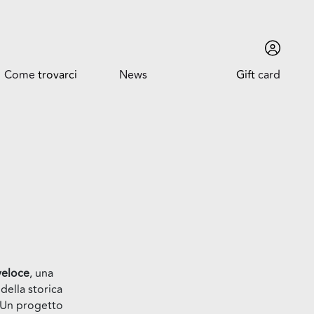
Come
trovarci
News
Gift
card
Come trovarci
News ed Eventi
Orari
Promozioni
Dove siamo
Trova l'auto
veloce
, una
della storica
 Un progetto