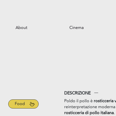
About
Cinema
Il centro
Opportunità per il tuo business
Servizi
Il parco
DESCRIZIONE
Poldo il pollo è
rosticceria 
Food
reinterpretazione moderna 
rosticceria di pollo italiana
.