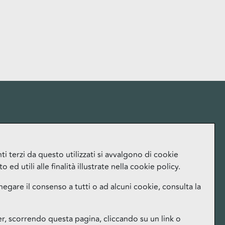
More
i terzi da questo utilizzati si avvalgono di cookie
ed utili alle finalità illustrate nella cookie policy.
Lavora con noi
Ufficio Stampa
negare il consenso a tutti o ad alcuni cookie, consulta la
Orari
Instagram
 scorrendo questa pagina, cliccando su un link o