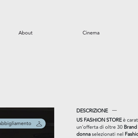
About
Cinema
Il centro
Opportunità per il tuo business
Servizi
Il parco
DESCRIZIONE
US FASHION STORE
è carat
Abbigliamento
un'offerta di oltre 30
Brand
donna
selezionati nel
Fashi