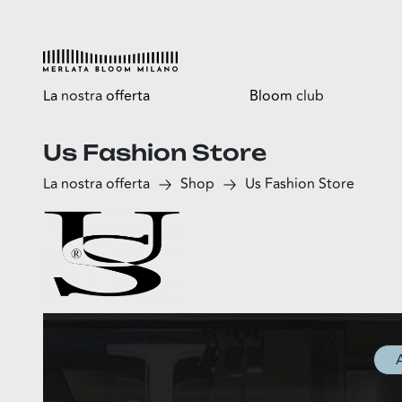
La
nostra
offerta
Bloom
club
Us Fashion Store
Esplora
Tutti i vantaggi
La nostra offerta
Shop
Us Fashion Store
Shop
Bloomtasty
Food
Shopping a mani libere
Fun
Sport
Esselunga