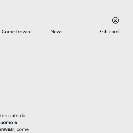
Come
trovarci
News
Gift
card
Come trovarci
News ed Eventi
Orari
Promozioni
Dove siamo
Trova l'auto
terizzato da
 uomo e
onwear
, come