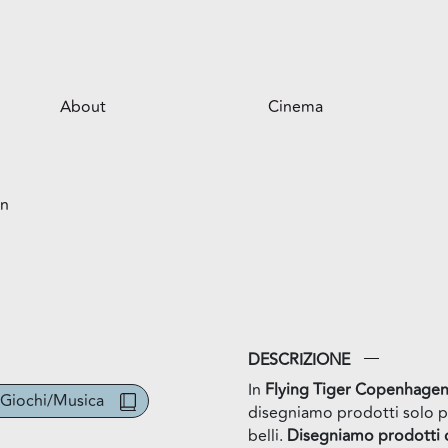
About
Cinema
Il centro
en
Opportunità per il tuo business
Servizi
Il parco
DESCRIZIONE
In
Flying Tiger Copenhage
/Giochi/Musica
disegniamo prodotti solo p
belli.
Disegniamo prodotti 