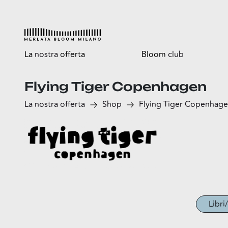
La
nostra
offerta
Bloom
club
Flying Tiger Copenhagen
Esplora
Tutti i vantaggi
La nostra offerta
Shop
Flying Tiger Copenhag
Shop
Bloomtasty
Food
Shopping a mani libere
Fun
Sport
Esselunga
Libri