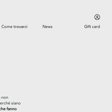
Come
trovarci
News
Gift
card
Come trovarci
News ed Eventi
Orari
Promozioni
Dove siamo
Trova l'auto
n
non
erché siano
che fanno