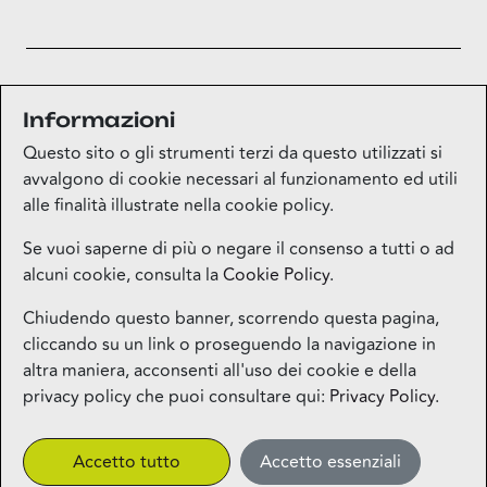
Informazioni
Questo sito o gli strumenti terzi da questo utilizzati si
mappa
avvalgono di cookie necessari al funzionamento ed utili
alle finalità illustrate nella cookie policy.
Se vuoi saperne di più o negare il consenso a tutti o ad
alcuni cookie, consulta la
Cookie Policy
.
Mappa del sito
Chiudendo questo banner, scorrendo questa pagina,
cliccando su un link o proseguendo la navigazione in
Contatti
altra maniera, acconsenti all'uso dei cookie e della
privacy policy che puoi consultare qui:
Privacy Policy
.
Privacy
Accetto tutto
Accetto essenziali
More