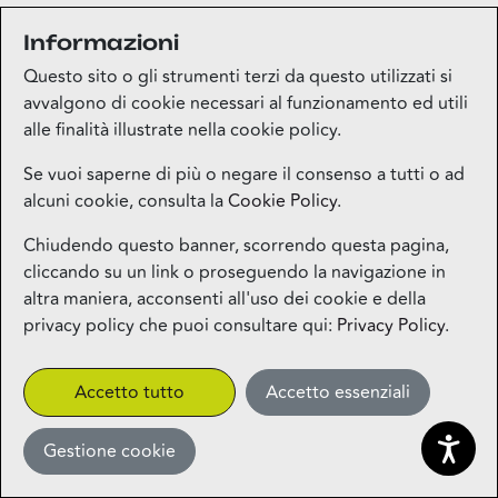
Informazioni
Medi-market
Questo sito o gli strumenti terzi da questo utilizzati si
Piano terra
avvalgono di cookie necessari al funzionamento ed utili
alle finalità illustrate nella cookie policy.
Mila Beauty Lounge
Se vuoi saperne di più o negare il consenso a tutti o ad
alcuni cookie, consulta la
Cookie Policy
.
Piano terra
Chiudendo questo banner, scorrendo questa pagina,
cliccando su un link o proseguendo la navigazione in
Milos – Greek Food – Coming
altra maniera, acconsenti all'uso dei cookie e della
Soon
privacy policy che puoi consultare qui:
Privacy Policy
.
1° piano
CLICK&COLLECT
Accetto tutto
Accetto essenziali
Gestione cookie
Miniso
Piano terra