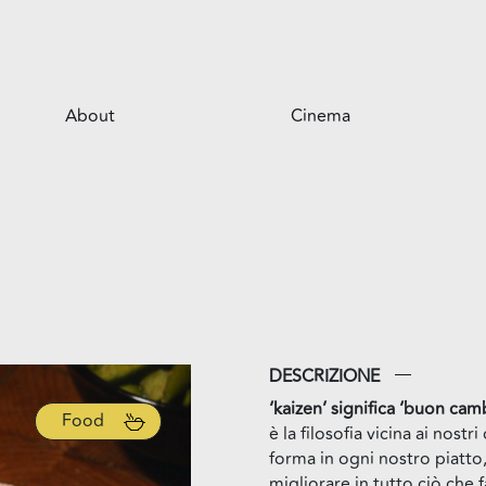
About
Cinema
Il centro
Opportunità per il tuo business
Servizi
Il parco
DESCRIZIONE
‘kaizen’ significa ‘buon ca
Food
è la filosofia vicina ai nostr
forma in ogni nostro piatto,
migliorare in tutto ciò che 