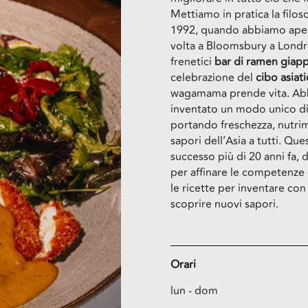
Mettiamo in pratica la filoso
1992, quando abbiamo aper
volta a Bloomsbury a Londra
frenetici
bar di ramen giap
celebrazione del
cibo asiat
wagamama prende vita. A
inventato un modo unico d
portando freschezza, nutrim
sapori dell’Asia a tutti. Que
successo più di 20 anni fa,
per affinare le competenze 
le ricette per inventare con
scoprire nuovi sapori.
Orari
lun - dom