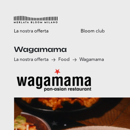
La
nostra
offerta
Bloom
club
Wagamama
Esplora
Tutti i vantaggi
La nostra offerta
Food
Wagamama
Shop
Bloomtasty
Food
Shopping a mani libere
Fun
Sport
Esselunga