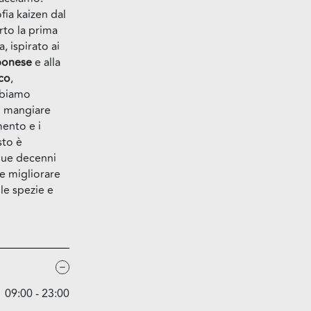
fia kaizen dal
to la prima
, ispirato ai
ponese
e alla
ico
,
bbiamo
i mangiare
ento e i
sto è
 due decenni
e migliorare
 le spezie e
09:00 - 23:00