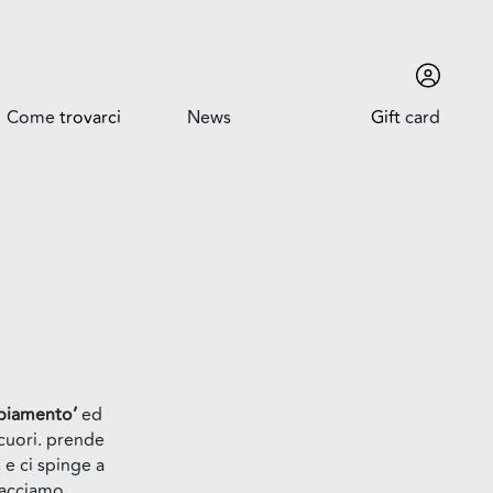
Come
trovarci
News
Gift
card
Come trovarci
News ed Eventi
Orari
Promozioni
Dove siamo
mbiamento’
ed
Trova l'auto
i cuori. prende
 e ci spinge a
facciamo.