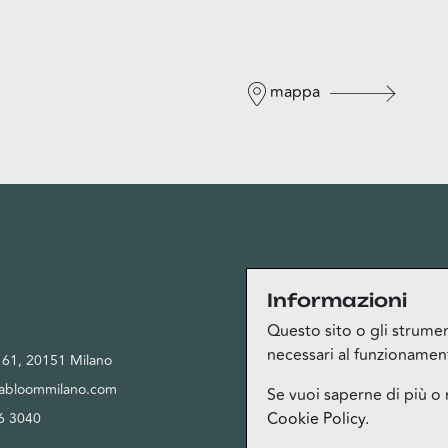
mappa
Privacy
Informazioni
Questo sito o gli strument
necessari al funzionamento 
, 61, 20151 Milano
Privacy Policy
tabloommilano.com
Cookie Policy
Se vuoi saperne di più o 
Cookie Policy
.
6 3040
Termini del servizio Bloom Club
Gestione cookie