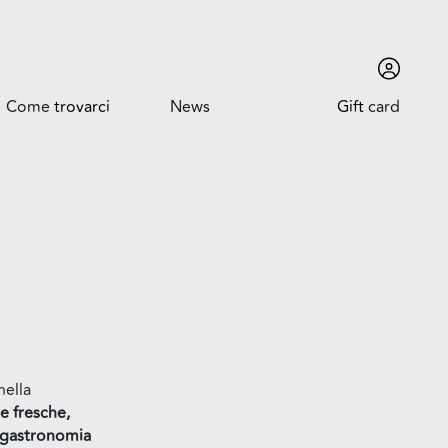
Come
trovarci
News
Gift
card
Come trovarci
News ed Eventi
Orari
Promozioni
Dove siamo
Trova l'auto
nella
te fresche,
gastronomia