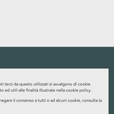
More
i terzi da questo utilizzati si avvalgono di cookie
ed utili alle finalità illustrate nella cookie policy.
Lavora con noi
Ufficio Stampa
negare il consenso a tutti o ad alcuni cookie, consulta la
Orari
Instagram