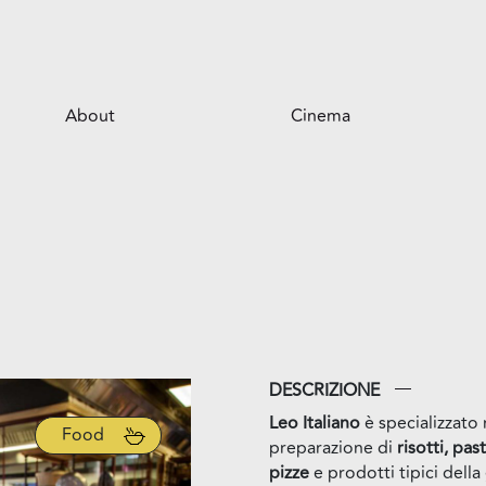
About
Cinema
Il centro
Opportunità per il tuo business
Servizi
Il parco
DESCRIZIONE
Leo Italiano
è specializzato 
Food
preparazione di
risotti, pas
pizze
e prodotti tipici della