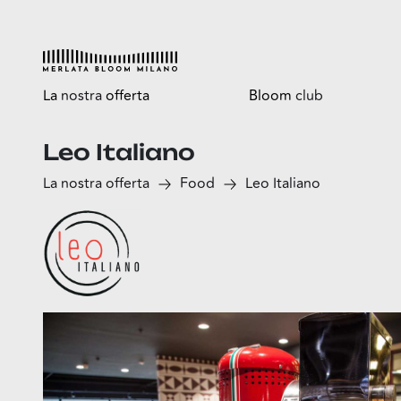
La
nostra
offerta
Bloom
club
Leo Italiano
Esplora
Tutti i vantaggi
La nostra offerta
Food
Leo Italiano
Shop
Bloomtasty
Food
Shopping a mani libere
Fun
Sport
Esselunga