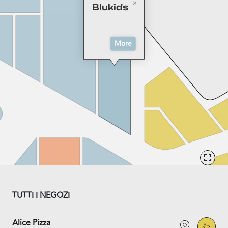
Blukids
More
TUTTI I NEGOZI
Alice Pizza