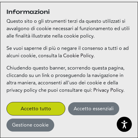
Informazioni
Medi-market
Questo sito o gli strumenti terzi da questo utilizzati si
Piano terra
avvalgono di cookie necessari al funzionamento ed utili
alle finalità illustrate nella cookie policy.
Mila Beauty Lounge
Se vuoi saperne di più o negare il consenso a tutti o ad
alcuni cookie, consulta la
Cookie Policy
.
Piano terra
Chiudendo questo banner, scorrendo questa pagina,
cliccando su un link o proseguendo la navigazione in
Milos – Greek Food – Coming
altra maniera, acconsenti all'uso dei cookie e della
Soon
privacy policy che puoi consultare qui:
Privacy Policy
.
1° piano
CLICK&COLLECT
Accetto tutto
Accetto essenziali
Gestione cookie
Miniso
Piano terra