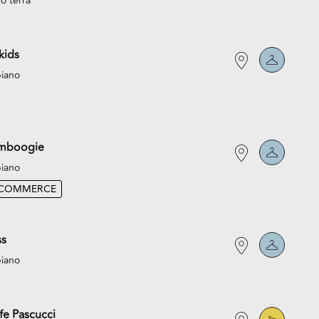
o terra
kids
piano
mboogie
piano
-COMMERCE
ss
piano
fe Pascucci