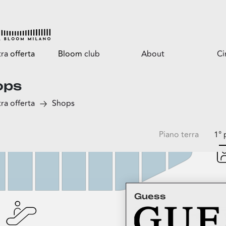
tra
offerta
Bloom
club
About
C
ops
Tutti i vantaggi
Il centro
ra offerta
Shops
Bloomtasty
Opportunità per il
tuo business
Shopping a mani libere
Servizi
Piano terra
1° 
Il parco
ga
Guess