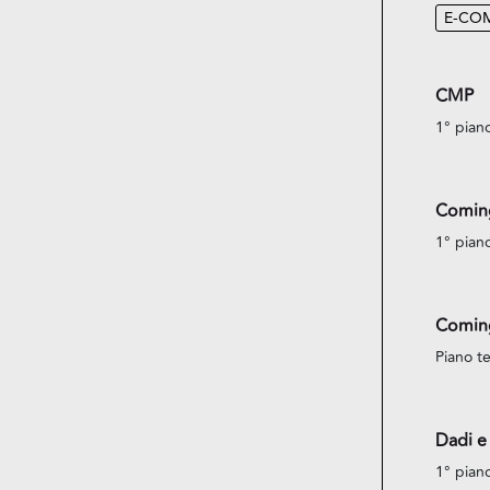
E-CO
CMP
1° pian
Comin
1° pian
Comin
Piano te
Dadi e
1° pian