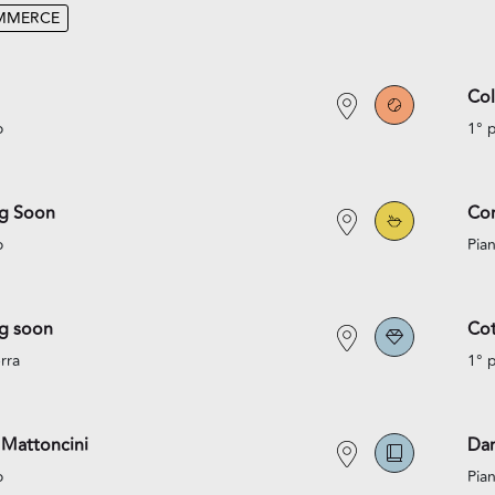
MMERCE
Co
o
1° 
g Soon
Co
o
Pian
g soon
Cot
rra
1° 
 Mattoncini
Da
o
Pian