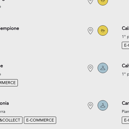
o
Sempione
Cal
1° 
E
pe
Cal
o
1° 
MMERCE
onia
Cam
rra
Pian
K&COLLECT
E-COMMERCE
E