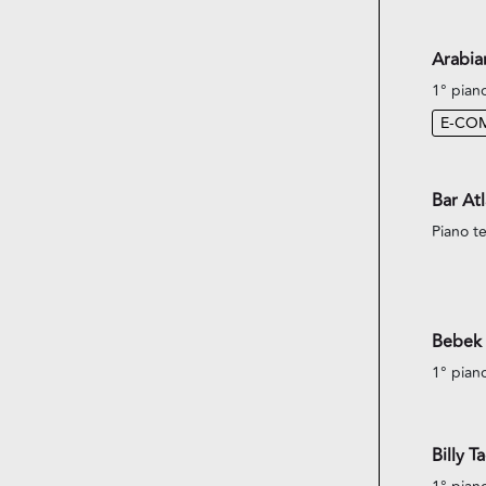
Arabi
1° pian
E-CO
Bar Atl
Piano te
Bebek 
1° pian
Billy T