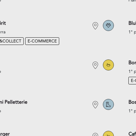
o
Pian
rit
Blu
rra
1° 
K&COLLECT
E-COMMERCE
Bo
o
1° 
E
i Pelletterie
Bo
o
1° 
rger
Caf