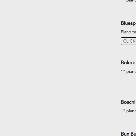
1° pian
Bluespi
Piano te
CLIC
Bokok
1° pian
Boschin
1° pian
Bun Bu