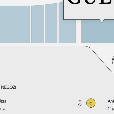
I NEGOZI
izza
An
rra
1° 