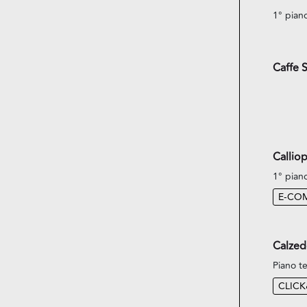
1° pian
Caffe 
Callio
1° pian
E-CO
Calzed
Piano te
CLIC