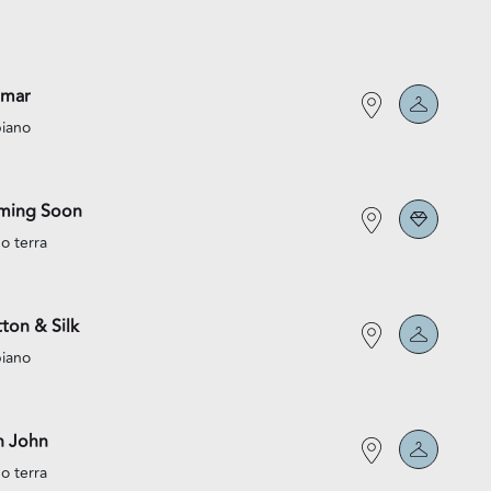
lmar
piano
ming Soon
o terra
ton & Silk
piano
n John
o terra