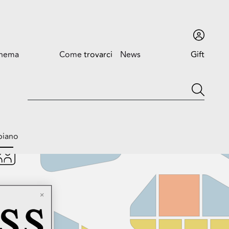
inema
Come
trovarci
News
Gift
card
Come trovarci
News ed
Eventi
Orari
Promozioni
Dove siamo
piano
Trova l'auto