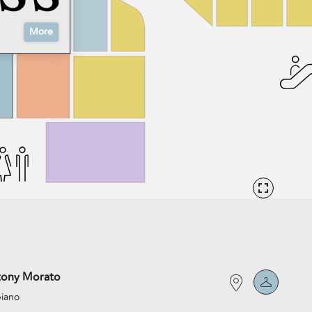
More
tony Morato
piano