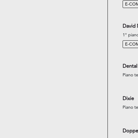
E-CO
David
1° pian
E-CO
Dental
Piano te
Dixie
Piano te
Doppe