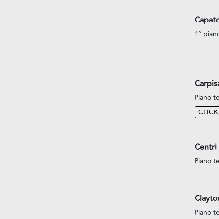
Capato
1° pian
Carpis
Piano te
CLIC
Centri
Piano te
Clayto
Piano te