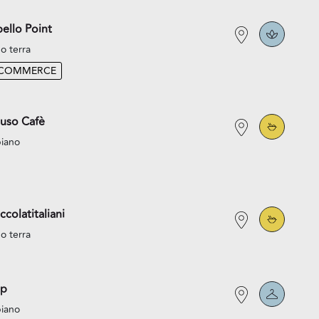
ello Point
o terra
-COMMERCE
uso Cafè
piano
ccolatitaliani
o terra
p
piano