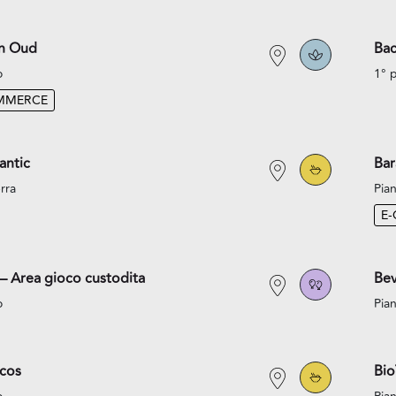
an Oud
Bac
o
1° 
MMERCE
antic
Bar
rra
Pian
E
– Area gioco custodita
Bev
o
Pian
acos
Bi