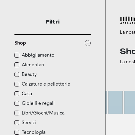
Filtri
La
nos
Shop
Sh
Esplora
Abbigliamento
La nost
Shop
Alimentari
Food
Beauty
Fun
Calzature e pelletterie
Sport
Casa
Esselun
Gioielli e regali
Libri/Giochi/Musica
Servizi
Tecnologia