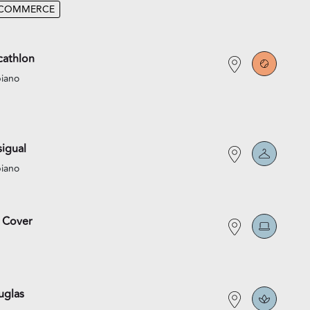
-COMMERCE
athlon
piano
igual
piano
 Cover
uglas