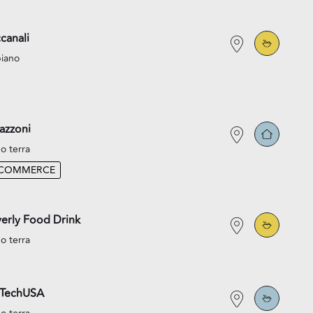
canali
piano
azzoni
o terra
-COMMERCE
erly Food Drink
o terra
oTechUSA