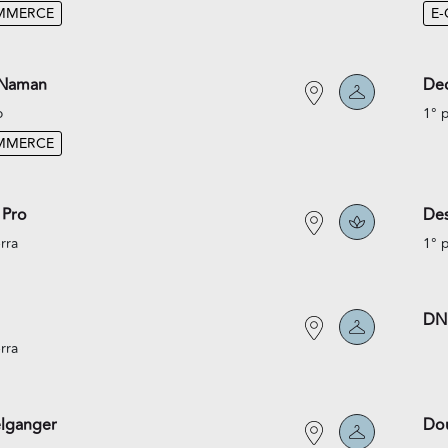
MMERCE
E
 Naman
Dec
o
1° 
MMERCE
 Pro
Des
rra
1° 
DN
rra
lganger
Do