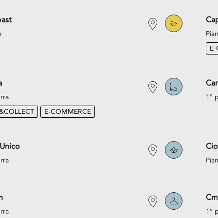
ast
Cap
o
Pian
E
a
Car
rra
1° 
K&COLLECT
E-COMMERCE
 Unico
Cio
rra
Pian
n
Cm
rra
1° 