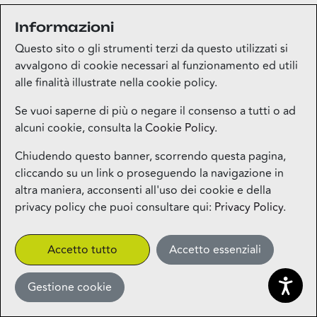
Informazioni
Medi-market
Questo sito o gli strumenti terzi da questo utilizzati si
Piano terra
avvalgono di cookie necessari al funzionamento ed utili
alle finalità illustrate nella cookie policy.
Mila Beauty Lounge
Se vuoi saperne di più o negare il consenso a tutti o ad
alcuni cookie, consulta la
Cookie Policy
.
Piano terra
Chiudendo questo banner, scorrendo questa pagina,
cliccando su un link o proseguendo la navigazione in
Milos – Greek Food – Coming
altra maniera, acconsenti all'uso dei cookie e della
Soon
privacy policy che puoi consultare qui:
Privacy Policy
.
1° piano
CLICK&COLLECT
Accetto tutto
Accetto essenziali
Gestione cookie
Miniso
Piano terra