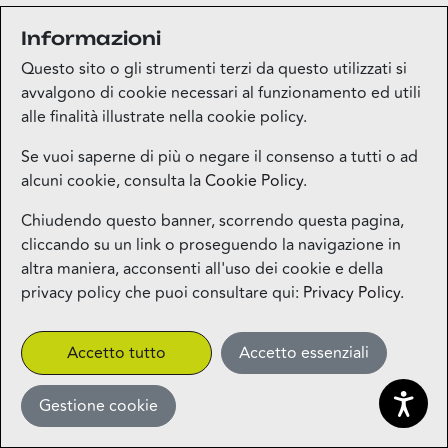
Informazioni
Medi-market
Questo sito o gli strumenti terzi da questo utilizzati si
Piano terra
avvalgono di cookie necessari al funzionamento ed utili
alle finalità illustrate nella cookie policy.
Mila Beauty Lounge
Se vuoi saperne di più o negare il consenso a tutti o ad
alcuni cookie, consulta la
Cookie Policy
.
Piano terra
Chiudendo questo banner, scorrendo questa pagina,
cliccando su un link o proseguendo la navigazione in
Milos – Greek Food – Coming
altra maniera, acconsenti all'uso dei cookie e della
Soon
privacy policy che puoi consultare qui:
Privacy Policy
.
1° piano
CLICK&COLLECT
Accetto tutto
Accetto essenziali
Gestione cookie
Miniso
Piano terra