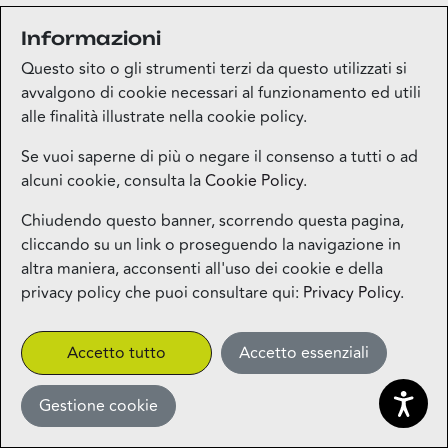
Informazioni
Medi-market
Questo sito o gli strumenti terzi da questo utilizzati si
Piano terra
avvalgono di cookie necessari al funzionamento ed utili
alle finalità illustrate nella cookie policy.
Mila Beauty Lounge
Se vuoi saperne di più o negare il consenso a tutti o ad
alcuni cookie, consulta la
Cookie Policy
.
Piano terra
Chiudendo questo banner, scorrendo questa pagina,
cliccando su un link o proseguendo la navigazione in
Milos – Greek Food – Coming
altra maniera, acconsenti all'uso dei cookie e della
Soon
privacy policy che puoi consultare qui:
Privacy Policy
.
1° piano
CLICK&COLLECT
Accetto tutto
Accetto essenziali
Gestione cookie
Miniso
Piano terra