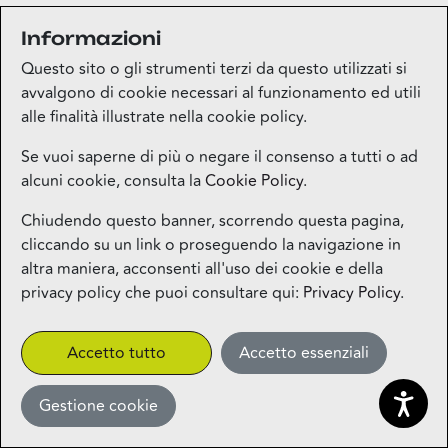
Informazioni
Medi-market
Questo sito o gli strumenti terzi da questo utilizzati si
Piano terra
avvalgono di cookie necessari al funzionamento ed utili
alle finalità illustrate nella cookie policy.
Mila Beauty Lounge
Se vuoi saperne di più o negare il consenso a tutti o ad
alcuni cookie, consulta la
Cookie Policy
.
Piano terra
Chiudendo questo banner, scorrendo questa pagina,
cliccando su un link o proseguendo la navigazione in
Milos – Greek Food – Coming
altra maniera, acconsenti all'uso dei cookie e della
Soon
privacy policy che puoi consultare qui:
Privacy Policy
.
1° piano
CLICK&COLLECT
Accetto tutto
Accetto essenziali
Gestione cookie
Miniso
Piano terra