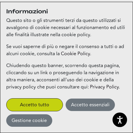
Informazioni
Medi-market
Questo sito o gli strumenti terzi da questo utilizzati si
Piano terra
avvalgono di cookie necessari al funzionamento ed utili
alle finalità illustrate nella cookie policy.
Mila Beauty Lounge
Se vuoi saperne di più o negare il consenso a tutti o ad
alcuni cookie, consulta la
Cookie Policy
.
Piano terra
Chiudendo questo banner, scorrendo questa pagina,
cliccando su un link o proseguendo la navigazione in
Milos – Greek Food – Coming
altra maniera, acconsenti all'uso dei cookie e della
Soon
privacy policy che puoi consultare qui:
Privacy Policy
.
1° piano
CLICK&COLLECT
Accetto tutto
Accetto essenziali
Gestione cookie
Miniso
Piano terra