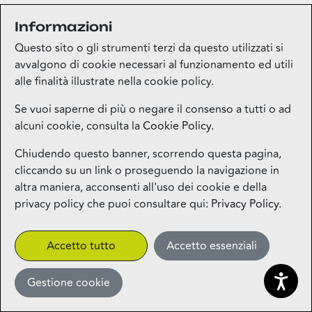
Informazioni
Medi-market
Questo sito o gli strumenti terzi da questo utilizzati si
Piano terra
avvalgono di cookie necessari al funzionamento ed utili
alle finalità illustrate nella cookie policy.
Mila Beauty Lounge
Se vuoi saperne di più o negare il consenso a tutti o ad
alcuni cookie, consulta la
Cookie Policy
.
Piano terra
Chiudendo questo banner, scorrendo questa pagina,
cliccando su un link o proseguendo la navigazione in
Milos – Greek Food – Coming
altra maniera, acconsenti all'uso dei cookie e della
Soon
privacy policy che puoi consultare qui:
Privacy Policy
.
1° piano
CLICK&COLLECT
Accetto tutto
Accetto essenziali
Gestione cookie
Miniso
Piano terra