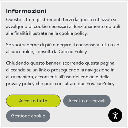
Informazioni
Medi-market
Questo sito o gli strumenti terzi da questo utilizzati si
Piano terra
avvalgono di cookie necessari al funzionamento ed utili
alle finalità illustrate nella cookie policy.
Mila Beauty Lounge
Se vuoi saperne di più o negare il consenso a tutti o ad
alcuni cookie, consulta la
Cookie Policy
.
Piano terra
Chiudendo questo banner, scorrendo questa pagina,
cliccando su un link o proseguendo la navigazione in
Milos – Greek Food – Coming
altra maniera, acconsenti all'uso dei cookie e della
Soon
privacy policy che puoi consultare qui:
Privacy Policy
.
1° piano
CLICK&COLLECT
Accetto tutto
Accetto essenziali
Gestione cookie
Miniso
Piano terra