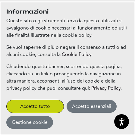
Informazioni
Medi-market
Questo sito o gli strumenti terzi da questo utilizzati si
Piano terra
avvalgono di cookie necessari al funzionamento ed utili
alle finalità illustrate nella cookie policy.
Mila Beauty Lounge
Se vuoi saperne di più o negare il consenso a tutti o ad
alcuni cookie, consulta la
Cookie Policy
.
Piano terra
Chiudendo questo banner, scorrendo questa pagina,
cliccando su un link o proseguendo la navigazione in
Milos – Greek Food – Coming
altra maniera, acconsenti all'uso dei cookie e della
Soon
privacy policy che puoi consultare qui:
Privacy Policy
.
1° piano
CLICK&COLLECT
Accetto tutto
Accetto essenziali
Gestione cookie
Miniso
Piano terra