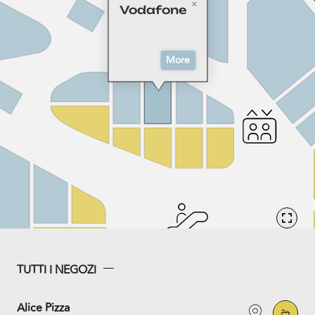
Vodafone
More
TUTTI I NEGOZI
Alice Pizza