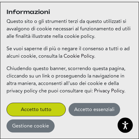
Informazioni
Medi-market
Questo sito o gli strumenti terzi da questo utilizzati si
Piano terra
avvalgono di cookie necessari al funzionamento ed utili
alle finalità illustrate nella cookie policy.
Mila Beauty Lounge
Se vuoi saperne di più o negare il consenso a tutti o ad
alcuni cookie, consulta la
Cookie Policy
.
Piano terra
Chiudendo questo banner, scorrendo questa pagina,
cliccando su un link o proseguendo la navigazione in
Milos – Greek Food – Coming
altra maniera, acconsenti all'uso dei cookie e della
Soon
privacy policy che puoi consultare qui:
Privacy Policy
.
1° piano
CLICK&COLLECT
Accetto tutto
Accetto essenziali
Gestione cookie
Miniso
Piano terra