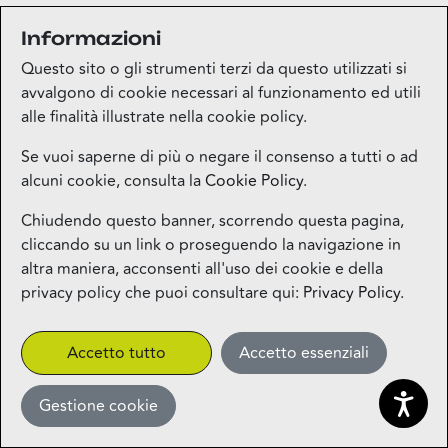
Informazioni
Medi-market
Questo sito o gli strumenti terzi da questo utilizzati si
Piano terra
avvalgono di cookie necessari al funzionamento ed utili
alle finalità illustrate nella cookie policy.
Mila Beauty Lounge
Se vuoi saperne di più o negare il consenso a tutti o ad
alcuni cookie, consulta la
Cookie Policy
.
Piano terra
Chiudendo questo banner, scorrendo questa pagina,
cliccando su un link o proseguendo la navigazione in
Milos – Greek Food – Coming
altra maniera, acconsenti all'uso dei cookie e della
Soon
privacy policy che puoi consultare qui:
Privacy Policy
.
1° piano
CLICK&COLLECT
Accetto tutto
Accetto essenziali
Gestione cookie
Miniso
Piano terra