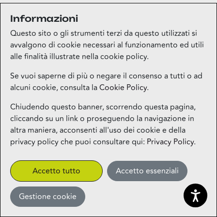
Informazioni
Medi-market
Questo sito o gli strumenti terzi da questo utilizzati si
Piano terra
avvalgono di cookie necessari al funzionamento ed utili
alle finalità illustrate nella cookie policy.
Mila Beauty Lounge
Se vuoi saperne di più o negare il consenso a tutti o ad
alcuni cookie, consulta la
Cookie Policy
.
Piano terra
Chiudendo questo banner, scorrendo questa pagina,
cliccando su un link o proseguendo la navigazione in
Milos – Greek Food – Coming
altra maniera, acconsenti all'uso dei cookie e della
Soon
privacy policy che puoi consultare qui:
Privacy Policy
.
1° piano
CLICK&COLLECT
Accetto tutto
Accetto essenziali
Gestione cookie
Miniso
Piano terra