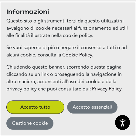
Informazioni
Medi-market
Questo sito o gli strumenti terzi da questo utilizzati si
Piano terra
avvalgono di cookie necessari al funzionamento ed utili
alle finalità illustrate nella cookie policy.
Mila Beauty Lounge
Se vuoi saperne di più o negare il consenso a tutti o ad
alcuni cookie, consulta la
Cookie Policy
.
Piano terra
Chiudendo questo banner, scorrendo questa pagina,
cliccando su un link o proseguendo la navigazione in
Milos – Greek Food – Coming
altra maniera, acconsenti all'uso dei cookie e della
Soon
privacy policy che puoi consultare qui:
Privacy Policy
.
1° piano
CLICK&COLLECT
Accetto tutto
Accetto essenziali
Gestione cookie
Miniso
Piano terra