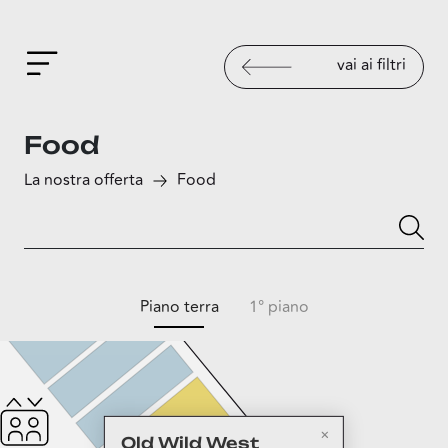
vai ai filtri
Food
La nostra offerta
Food
Piano terra
1° piano
Old Wild West