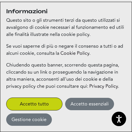
Informazioni
Medi-market
Questo sito o gli strumenti terzi da questo utilizzati si
Piano terra
avvalgono di cookie necessari al funzionamento ed utili
alle finalità illustrate nella cookie policy.
Mila Beauty Lounge
Se vuoi saperne di più o negare il consenso a tutti o ad
alcuni cookie, consulta la
Cookie Policy
.
Piano terra
Chiudendo questo banner, scorrendo questa pagina,
cliccando su un link o proseguendo la navigazione in
Milos – Greek Food – Coming
altra maniera, acconsenti all'uso dei cookie e della
Soon
privacy policy che puoi consultare qui:
Privacy Policy
.
1° piano
CLICK&COLLECT
Accetto tutto
Accetto essenziali
Gestione cookie
Miniso
Piano terra