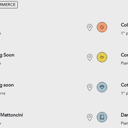
MMERCE
Co
o
1° 
g Soon
Co
o
Pian
g soon
Cot
rra
1° 
 Mattoncini
Da
o
Pian