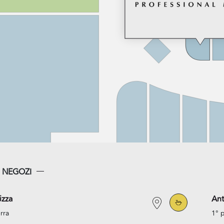
I NEGOZI
izza
An
rra
1° 