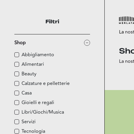
Filtri
La
nos
Shop
Sh
Esplora
Abbigliamento
La nost
Shop
Alimentari
Food
Beauty
Fun
Calzature e pelletterie
Sport
Casa
Esselun
Gioielli e regali
Libri/Giochi/Musica
Servizi
Tecnologia