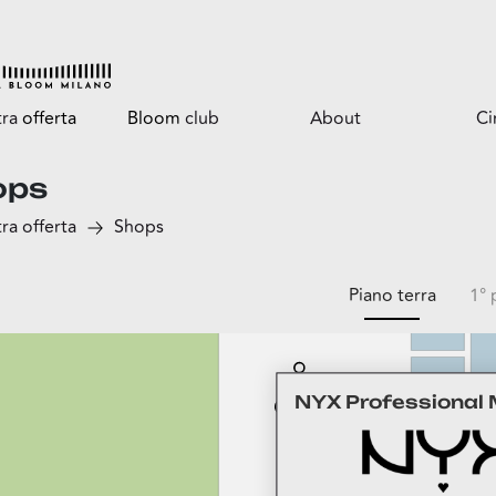
tra
offerta
Bloom
club
About
C
ops
Tutti i vantaggi
Il centro
ra offerta
Shops
Bloomtasty
Opportunità per il
tuo business
Shopping a mani libere
Servizi
Piano terra
1° 
Il parco
ga
NYX Professional