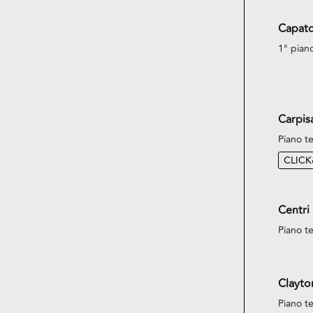
Capato
1° pian
Carpis
Piano te
CLIC
Centri
Piano te
Clayto
Piano te