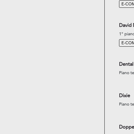
E-CO
David
1° pian
E-CO
Dental
Piano te
Dixie
Piano te
Doppe