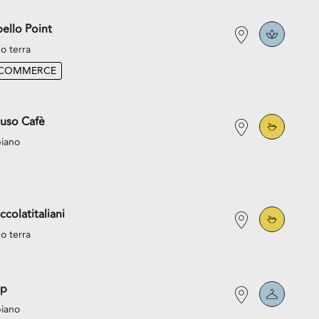
ello Point
o terra
-COMMERCE
uso Cafè
piano
ccolatitaliani
o terra
p
piano