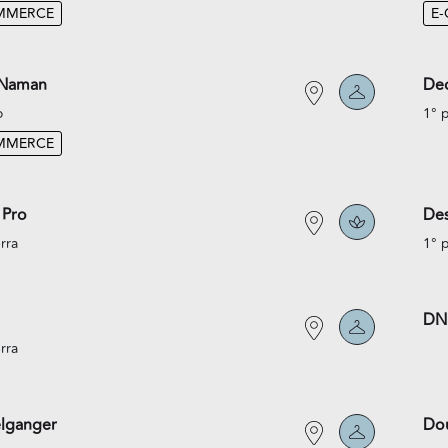
MMERCE
E
 Naman
Dec
o
1° 
MMERCE
 Pro
Des
rra
1° 
DN
rra
lganger
Do