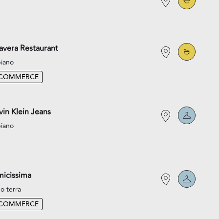
avera Restaurant
piano
-COMMERCE
vin Klein Jeans
piano
icissima
o terra
-COMMERCE