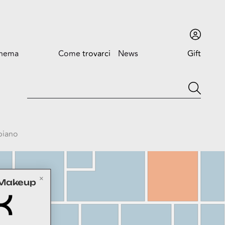
inema
Come
trovarci
News
Gift
card
Come trovarci
News ed
Eventi
Orari
Promozioni
Dove siamo
piano
 Makeup
Trova l'auto