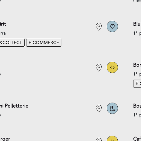
o
Pian
rit
Blu
rra
1° 
K&COLLECT
E-COMMERCE
Bo
o
1° 
E
i Pelletterie
Bo
o
1° 
rger
Caf