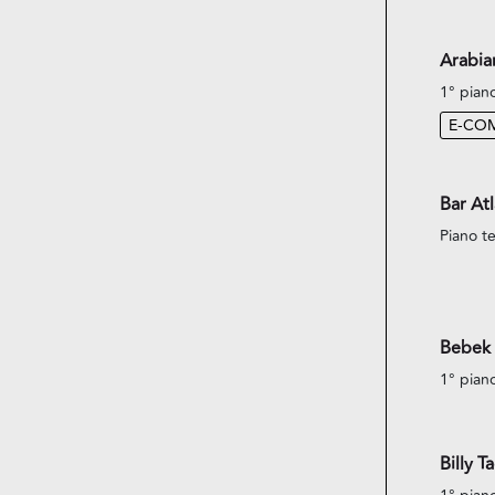
Arabi
1° pian
E-CO
Bar Atl
Piano te
Bebek 
1° pian
Billy T