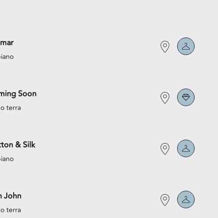
lmar
piano
ming Soon
o terra
ton & Silk
piano
n John
o terra