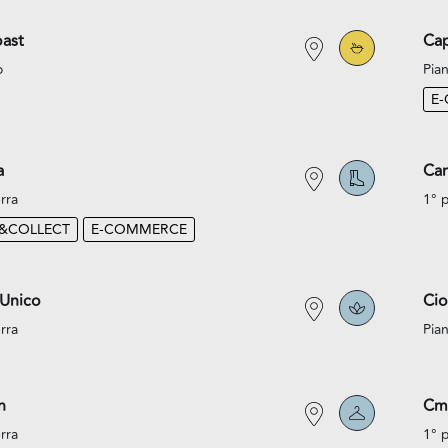
ast
Cap
o
Pian
E
a
Car
rra
1° 
K&COLLECT
E-COMMERCE
 Unico
Cio
rra
Pian
n
Cm
rra
1° 