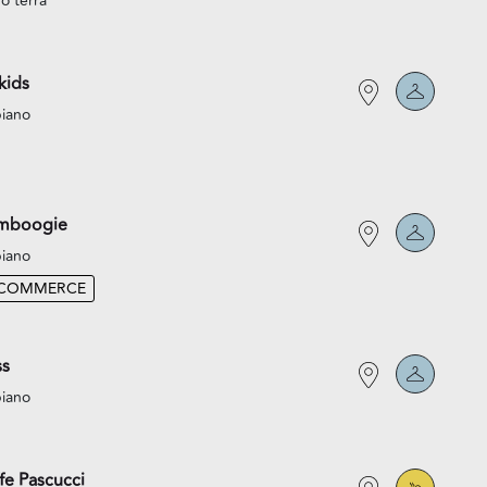
o terra
kids
piano
mboogie
piano
-COMMERCE
ss
piano
fe Pascucci