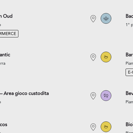
an Oud
Bac
o
1° 
MMERCE
antic
Bar
rra
Pian
E
– Area gioco custodita
Bev
o
Pian
acos
Bi