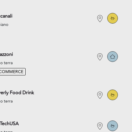
canali
piano
azzoni
o terra
-COMMERCE
erly Food Drink
o terra
oTechUSA