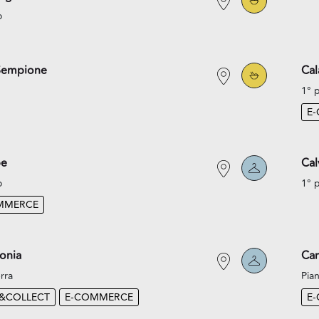
o
Sempione
Cal
1° 
E
pe
Cal
o
1° 
MMERCE
onia
Cam
rra
Pian
K&COLLECT
E-COMMERCE
E