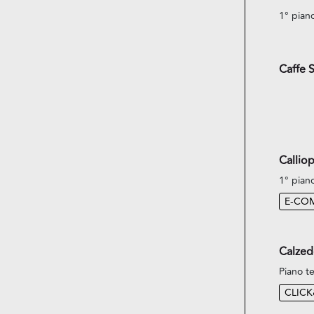
1° pian
Caffe 
Callio
1° pian
E-CO
Calzed
Piano te
CLIC