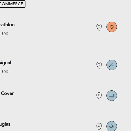
-COMMERCE
athlon
piano
igual
piano
 Cover
uglas