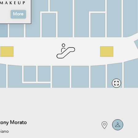
More
tony Morato
piano