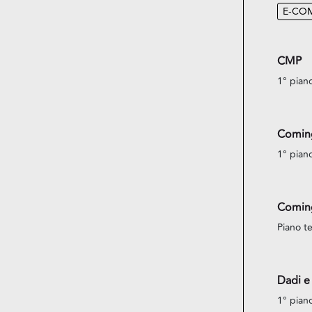
E-CO
CMP
1° pian
Comin
1° pian
Comin
Piano te
Dadi e
1° pian