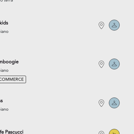
o terra
kids
piano
mboogie
piano
-COMMERCE
ss
piano
fe Pascucci