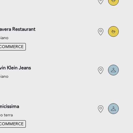
avera Restaurant
piano
-COMMERCE
vin Klein Jeans
piano
icissima
o terra
-COMMERCE