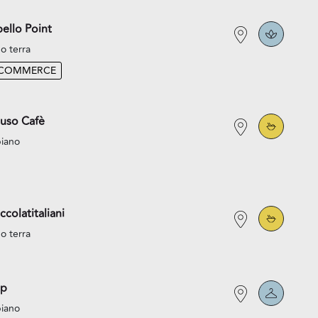
ello Point
o terra
-COMMERCE
uso Cafè
piano
ccolatitaliani
o terra
p
piano