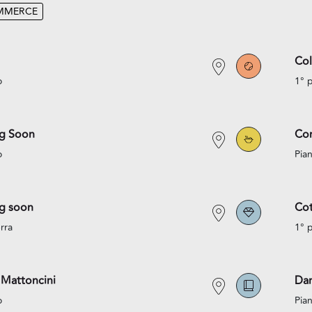
MMERCE
Co
o
1° 
g Soon
Co
o
Pian
g soon
Cot
rra
1° 
 Mattoncini
Da
o
Pian