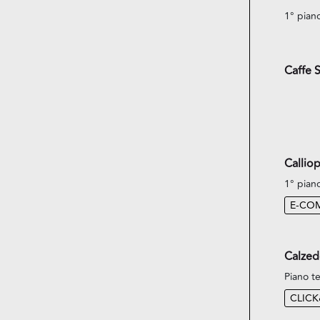
1° pian
Caffe 
Callio
1° pian
E-CO
Calzed
Piano te
CLIC