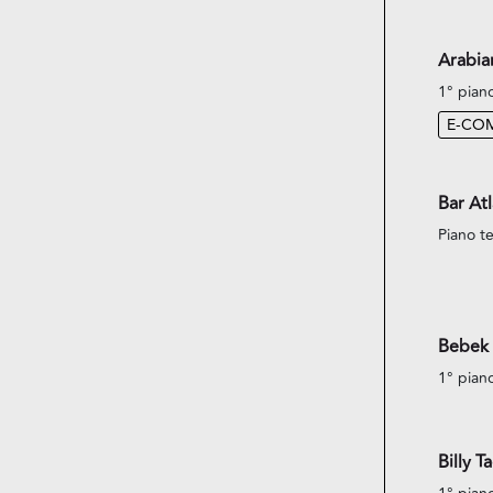
Arabi
1° pian
E-CO
Bar Atl
Piano te
Bebek 
1° pian
Billy T