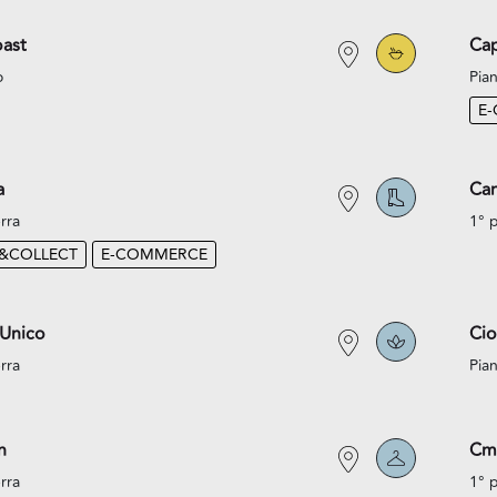
ast
Cap
o
Pian
E
a
Car
rra
1° 
K&COLLECT
E-COMMERCE
 Unico
Cio
rra
Pian
n
Cm
rra
1° 