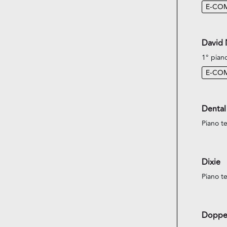
E-CO
David
1° pian
E-CO
Dental
Piano te
Dixie
Piano te
Doppe