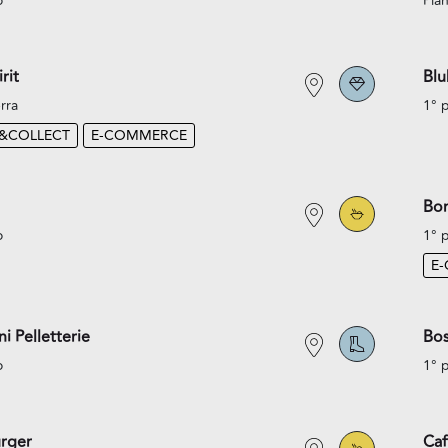
o
Pian
rit
Blu
rra
1° 
K&COLLECT
E-COMMERCE
Bo
o
1° 
E
i Pelletterie
Bo
o
1° 
rger
Caf