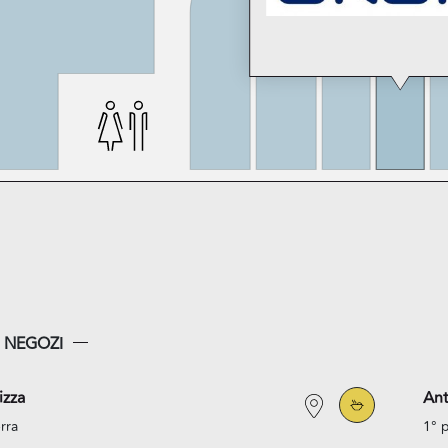
I NEGOZI
izza
An
rra
1° 