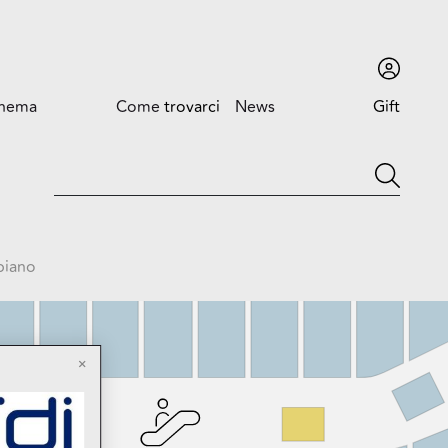
inema
Come
trovarci
News
Gift
card
Come trovarci
News ed
Eventi
Orari
Promozioni
Dove siamo
piano
Trova l'auto