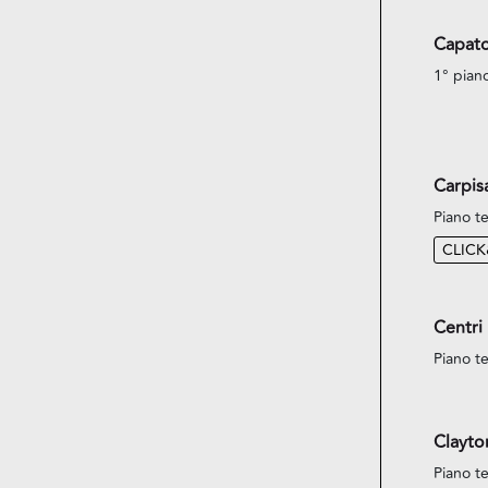
Capato
1° pian
Carpis
Piano te
CLIC
Centri
Piano te
Clayto
Piano te