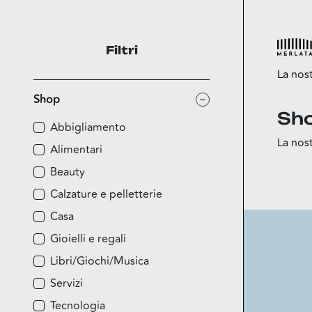
Filtri
La
nos
Shop
Sh
Esplora
Abbigliamento
La nost
Shop
Alimentari
Food
Beauty
Fun
Calzature e pelletterie
Sport
Casa
Esselun
Gioielli e regali
Libri/Giochi/Musica
Servizi
Tecnologia