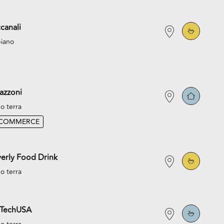
canali
piano
azzoni
o terra
-COMMERCE
erly Food Drink
o terra
oTechUSA