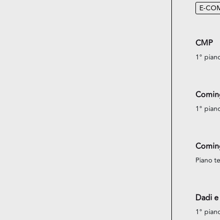
E-CO
CMP
1° pian
Comin
1° pian
Comin
Piano te
Dadi e
1° pian