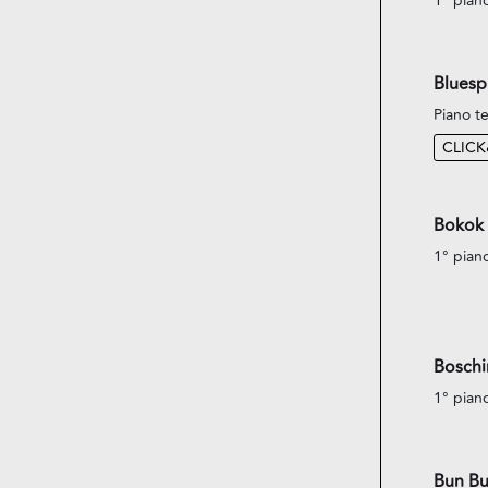
1° pian
Bluespi
Piano te
CLIC
Bokok
1° pian
Boschin
1° pian
Bun Bu