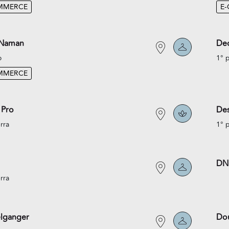
MMERCE
E
 Naman
Dec
o
1° 
MMERCE
 Pro
Des
rra
1° 
DN
rra
lganger
Do