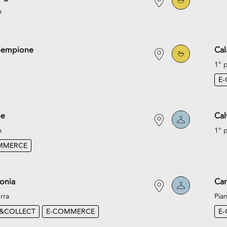
o
Sempione
Cal
1° 
E
pe
Cal
o
1° 
MMERCE
onia
Cam
rra
Pian
K&COLLECT
E-COMMERCE
E