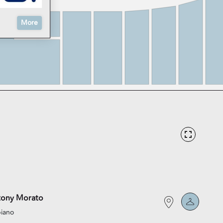
More
tony Morato
piano