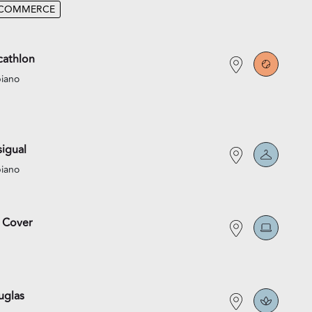
-COMMERCE
athlon
piano
igual
piano
 Cover
uglas