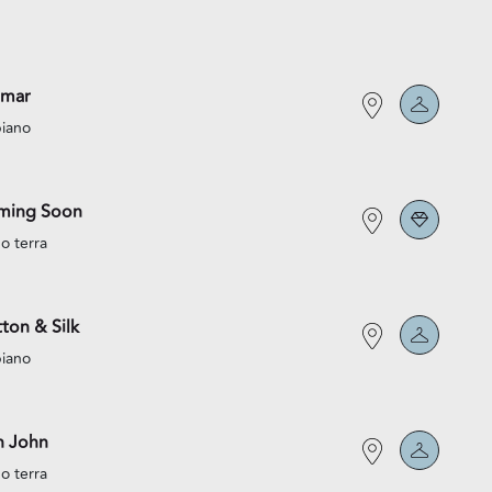
lmar
piano
ming Soon
o terra
ton & Silk
piano
n John
o terra