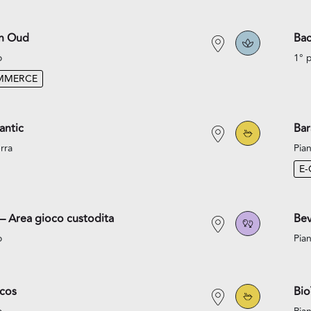
an Oud
Bac
o
1° 
MMERCE
antic
Bar
rra
Pian
E
– Area gioco custodita
Bev
o
Pian
acos
Bi