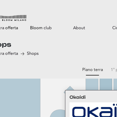
tra
offerta
Bloom
club
About
C
ops
Tutti i vantaggi
Il centro
ra offerta
Shops
Bloomtasty
Opportunità per il
tuo business
Shopping a mani libere
Servizi
Piano terra
1° 
Il parco
ga
Okaidi