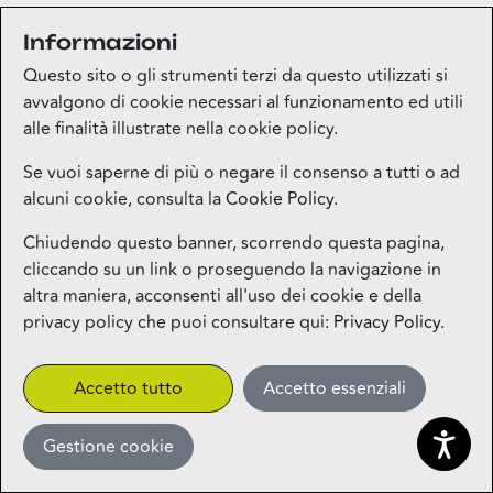
Informazioni
Medi-market
Questo sito o gli strumenti terzi da questo utilizzati si
Piano terra
avvalgono di cookie necessari al funzionamento ed utili
alle finalità illustrate nella cookie policy.
Mila Beauty Lounge
Se vuoi saperne di più o negare il consenso a tutti o ad
alcuni cookie, consulta la
Cookie Policy
.
Piano terra
Chiudendo questo banner, scorrendo questa pagina,
cliccando su un link o proseguendo la navigazione in
Milos – Greek Food – Coming
altra maniera, acconsenti all'uso dei cookie e della
Soon
privacy policy che puoi consultare qui:
Privacy Policy
.
1° piano
CLICK&COLLECT
Accetto tutto
Accetto essenziali
Gestione cookie
Miniso
Piano terra