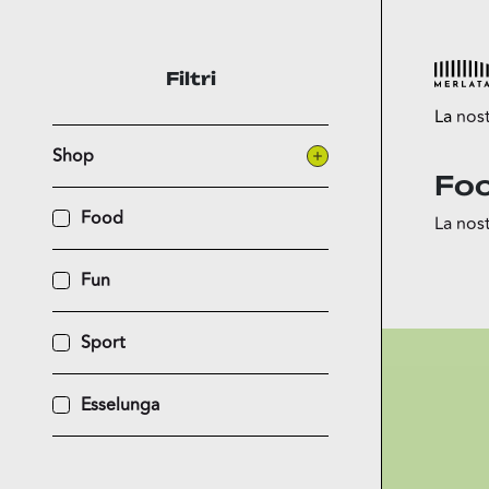
Filtri
La
nos
Shop
Fo
Esplora
Food
La nost
Shop
Food
Fun
Fun
Sport
Sport
Esselun
Esselunga