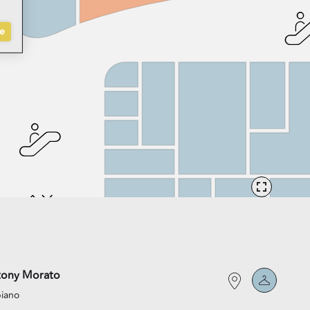
e
tony Morato
piano