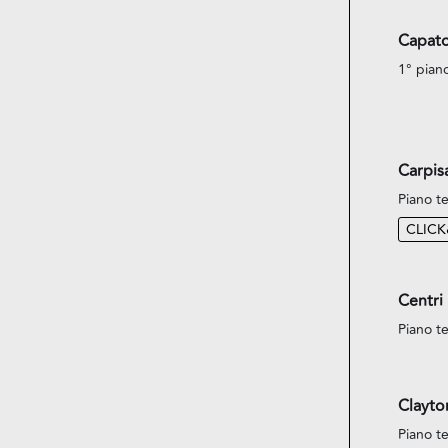
Capato
1° pian
Carpis
Piano te
CLIC
Centri
Piano te
Clayto
Piano te