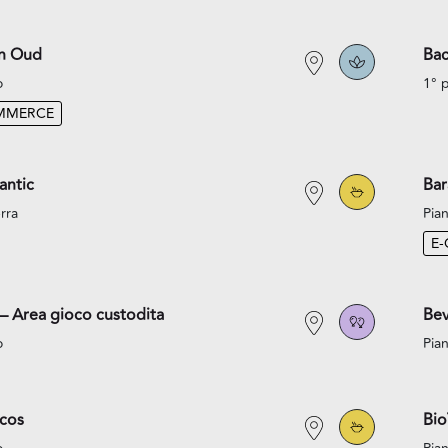
an Oud
Bac
o
1° 
MMERCE
antic
Bar
rra
Pian
E
– Area gioco custodita
Bev
o
Pian
acos
Bi