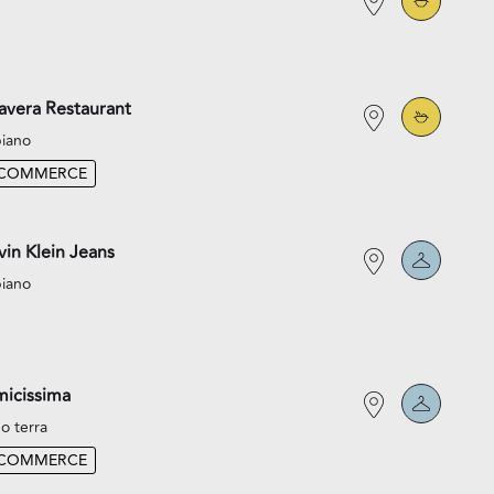
avera Restaurant
piano
-COMMERCE
vin Klein Jeans
piano
icissima
o terra
-COMMERCE