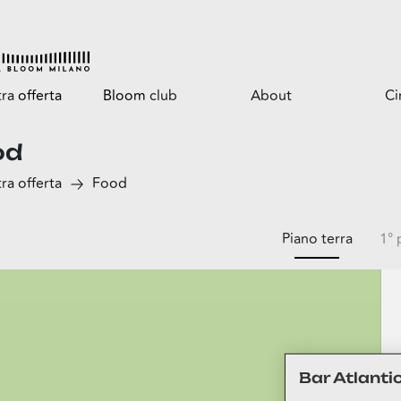
tra
offerta
Bloom
club
About
C
od
Tutti i vantaggi
Il centro
ra offerta
Food
Bloomtasty
Opportunità per il
tuo business
Shopping a mani libere
Servizi
Piano terra
1° 
Il parco
ga
Bar Atlanti