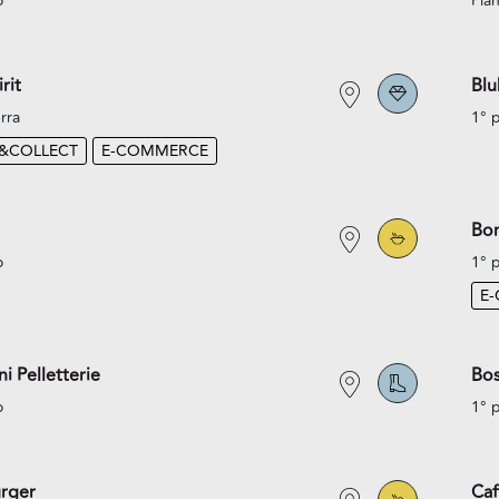
o
Pian
rit
Blu
rra
1° 
K&COLLECT
E-COMMERCE
Bo
o
1° 
E
i Pelletterie
Bo
o
1° 
rger
Caf