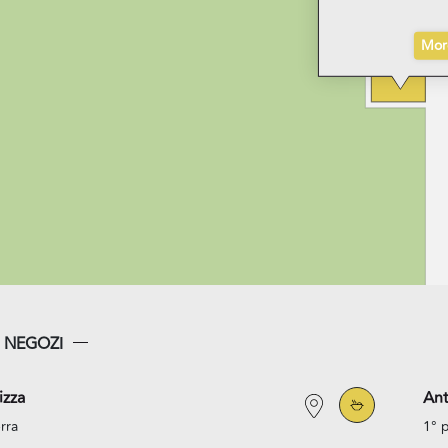
Mor
I NEGOZI
izza
An
rra
1° 