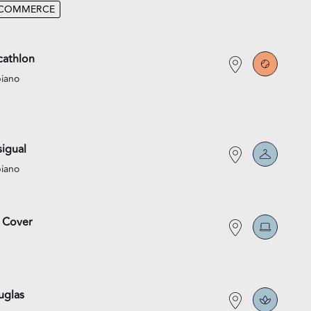
-COMMERCE
athlon
piano
igual
piano
 Cover
uglas