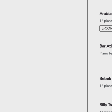
Arabi
1° pian
E-CO
Bar Atl
Piano te
Bebek 
1° pian
Billy T