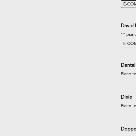
E-CO
David
1° pian
E-CO
Dental
Piano te
Dixie
Piano te
Doppe