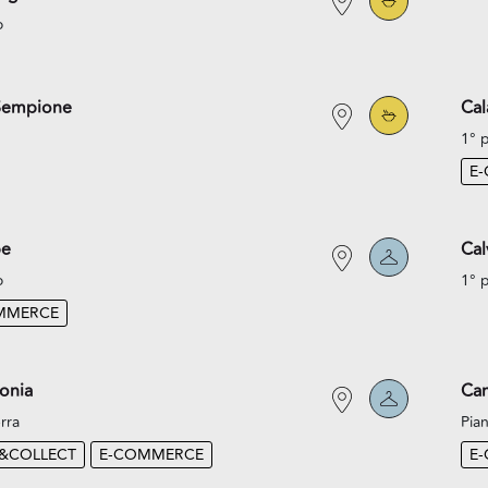
o
Sempione
Cal
1° 
E
pe
Cal
o
1° 
MMERCE
onia
Cam
rra
Pian
K&COLLECT
E-COMMERCE
E