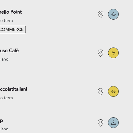
ello Point
o terra
-COMMERCE
uso Cafè
piano
ccolatitaliani
o terra
p
piano