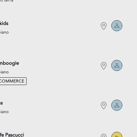
o terra
kids
piano
mboogie
piano
-COMMERCE
ss
piano
fe Pascucci