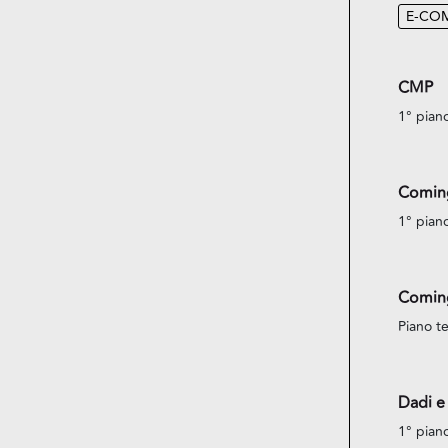
E-CO
CMP
1° pian
Comin
1° pian
Comin
Piano te
Dadi e
1° pian