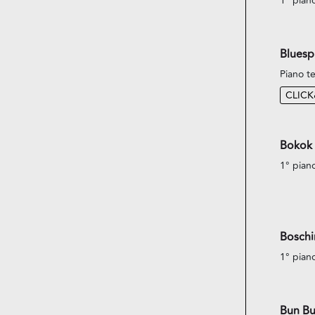
1° pian
Bluespi
Piano te
CLIC
Bokok
1° pian
Boschin
1° pian
Bun Bu