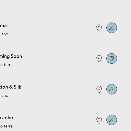
lmar
piano
ming Soon
o terra
ton & Silk
piano
n John
o terra