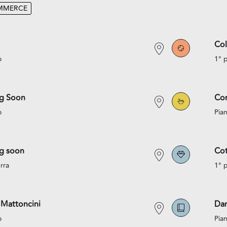
MMERCE
Co
o
1° 
g Soon
Co
o
Pian
g soon
Cot
rra
1° 
 Mattoncini
Da
o
Pian