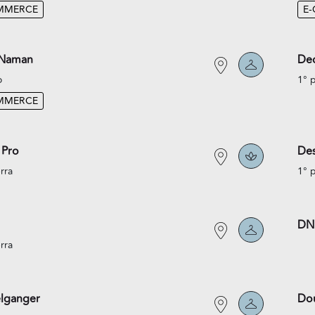
MMERCE
E
 Naman
Dec
o
1° 
MMERCE
 Pro
Des
rra
1° 
DN
rra
lganger
Do