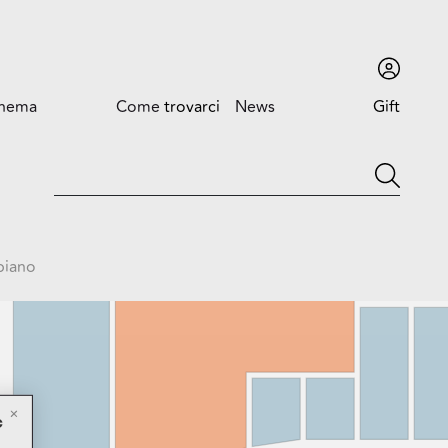
inema
Come
trovarci
News
Gift
card
Come trovarci
News ed
Eventi
Orari
Promozioni
Dove siamo
piano
Trova l'auto
c