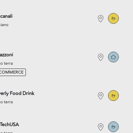
canali
piano
azzoni
o terra
-COMMERCE
erly Food Drink
o terra
oTechUSA