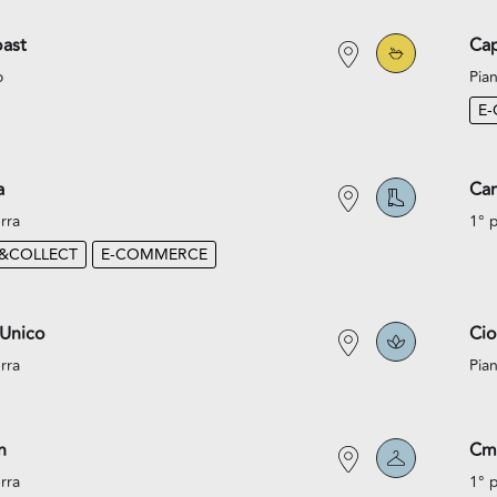
ast
Cap
o
Pian
E
a
Car
rra
1° 
K&COLLECT
E-COMMERCE
 Unico
Cio
rra
Pian
n
Cm
rra
1° 