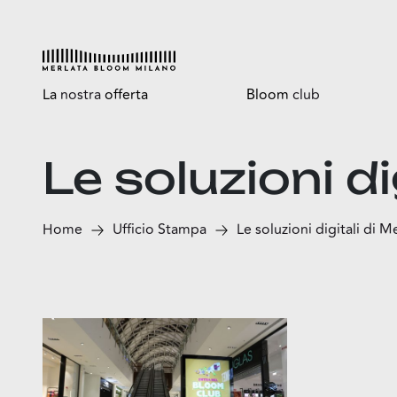
La
nostra
offerta
Bloom
club
Esplora
Tutti i vantaggi
Le soluzioni d
Shop
Bloomtasty
Food
Shopping a mani libere
Home
Ufficio Stampa
Le soluzioni digitali di 
Fun
Sport
Esselunga