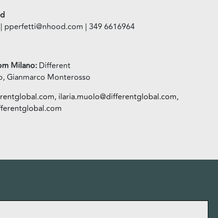
od
i | pperfetti@nhood.com | 349 6616964
oom Milano:
Different
olo, Gianmarco Monterosso
erentglobal.com
,
ilaria.muolo@differentglobal.com
,
ferentglobal.com
More