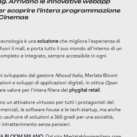
g. Arrivano le innovative webapp
per scoprire l’intera programmazione
 Cinemas
tecnologia è una
soluzione
che migliora l’esperienza di
 fuori il mall, e porta tutto il suo mondo all’interno di un
completo e integrato, sempre accessibile in ogni
oni sviluppato dal gestore
Nhood Italia
, Merlata Bloom
ioni e sviluppi di applicazioni digitali, in ottica
Open
re valore per l’intera filiera del
phygital
retail
.
o un attivatore virtuoso per tutti i protagonisti del
merciali, le software house e le tech-startup, ma anche
no usufruire di soluzioni a 360 gradi per una socialità,
intrattenimento senza pensieri.
ATA BLOOM MILANO
. Dal sito
Merlatabloommilano.com