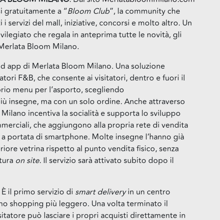
si gratuitamente a “
Bloom Club
”, la community che
i servizi del mall, iniziative, concorsi e molto altro. Un
ilegiato che regala in anteprima tutte le novità, gli
di Merlata Bloom Milano.
d app di Merlata Bloom Milano. Una soluzione
atori F&B, che consente ai visitatori, dentro e fuori il
prio menu per l’asporto, scegliendo
ù insegne, ma con un solo ordine. Anche attraverso
Milano incentiva la socialità e supporta lo sviluppo
erciali, che aggiungono alla propria rete di vendita
 a portata di smartphone. Molte insegne l’hanno già
riore vetrina rispetto al punto vendita fisico, senza
ttura
on site
. Il servizio sarà attivato subito dopo il
.
È il primo servizio di
smart delivery
in un centro
no shopping più leggero. Una volta terminato il
itatore può lasciare i propri acquisti direttamente in