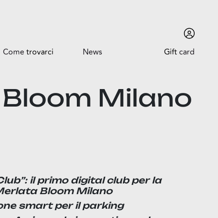
Come
trovarci
News
Gift
card
Come trovarci
News ed Eventi
ta Bloom Milano
Orari
Promozioni
Dove siamo
b”: il primo digital club per la
Trova l'auto
Merlata Bloom Milano
ione smart per il parking