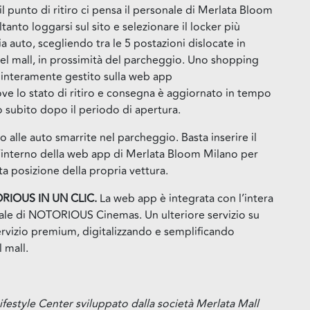
il punto di ritiro ci pensa il personale di Merlata Bloom
ltanto loggarsi sul sito e selezionare il locker più
 auto, scegliendo tra le 5 postazioni dislocate in
 del mall, in prossimità del parcheggio. Uno shopping
, interamente gestito sulla web app
ove lo stato di ritiro e consegna è aggiornato in tempo
ato subito dopo il periodo di apertura.
 alle auto smarrite nel parcheggio. Basta inserire il
l’interno della web app di Merlata Bloom Milano per
atta posizione della propria vettura.
RIOUS IN UN CLIC.
La web app è integrata con l’intera
le di NOTORIOUS Cinemas. Un ulteriore servizio su
ervizio premium, digitalizzando e semplificando
l mall.
Lifestyle Center sviluppato dalla società Merlata Mall