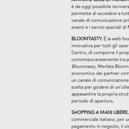
è da oggi possibile iscriver
permette di accedere a tutti 
canale di comunicazione priv
eventi e i servizi speciali 
BLOOMTASTY.
È la web foo
innovativa per tutti gli oper
Centro, di comporre il pro
contemporaneamente tra pi
Bloomtasty
, Merlata Bloom 
economico dei partner comm
un canale di comunicazione
scelta per godere di un’ulte
appesantire la propria stru
periodo di apertura.
SHOPPING A MANI LIBERE
commerciale italiano, per u
pagamento in negozio, il vis