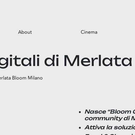
About
Cinema
Il centro
igitali di Merla
Opportunità per il tuo business
Servizi
Merlata Bloom Milano
Il parco
Nasce “Bloom Clu
community di 
Attiva la soluz