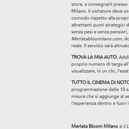
store, a consegnarli presso 
Milano. Il visitatore deve so
comodo rispetto alla propria
altrettanti punti strategici
senza pesi e senza pensieri
Merlatabloomilano.com
, d
reale. Il servizio sarà attiv
TROVA LA MIA AUTO.
Addio
proprio numero di targa al
visualizzare, in un clic, l’es
TUTTO IL CINEMA DI NOTO
programmazione delle 10 sa
misura che si aggiunge al s
l’esperienza dentro e fuori i
Merlata Bloom Milano
è il 