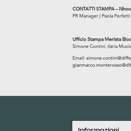
CONTATTI STAMPA – Nho
PR Manager | Paola Perfett
Ufficio Stampa Merlata Bl
Simone Contini, Ilaria Mu
Email:
simone.contini@diff
gianmarco.monterosso@dif
Privacy
Informazioni