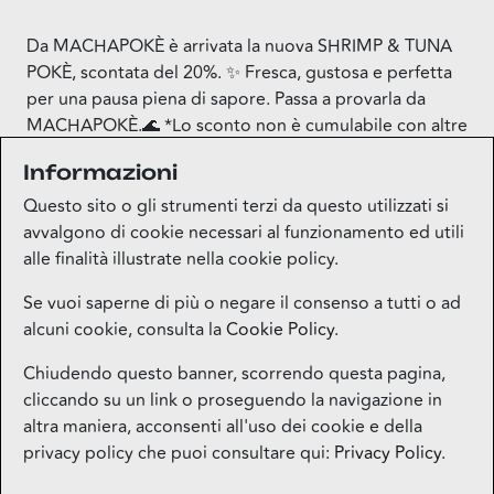
Da MACHAPOKÈ è arrivata la nuova SHRIMP & TUNA
POKÈ, scontata del 20%. ✨ Fresca, gustosa e perfetta
per una pausa piena di sapore. Passa a provarla da
MACHAPOKÈ.🌊 *Lo sconto non è cumulabile con altre
promozioni e convenzioni in corso, con menù combo e
Informazioni
pagamento in ticket. Mostra in cassa lo screen
dell’offerta per ricevere lo sconto.
Questo sito o gli strumenti terzi da questo utilizzati si
avvalgono di cookie necessari al funzionamento ed utili
alle finalità illustrate nella cookie policy.
Se vuoi saperne di più o negare il consenso a tutti o ad
alcuni cookie, consulta la
Cookie Policy
.
Mappa del sito
Chiudendo questo banner, scorrendo questa pagina,
cliccando su un link o proseguendo la navigazione in
Contatti
altra maniera, acconsenti all'uso dei cookie e della
privacy policy che puoi consultare qui:
Privacy Policy
.
Privacy