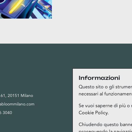
Privacy
Informazioni
Questo sito o gli strument
necessari al funzionamento 
, 61, 20151 Milano
Privacy Policy
tabloommilano.com
Cookie Policy
Se vuoi saperne di più o 
Cookie Policy
.
6 3040
Termini del servizio Bloom Club
Gestione cookie
Chiudendo questo banner,
proseguendo la navigazion