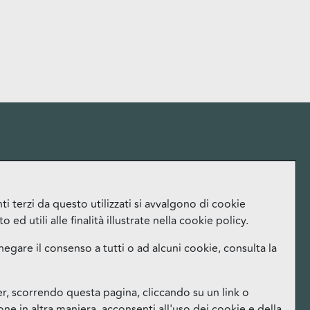
More
i terzi da questo utilizzati si avvalgono di cookie
ed utili alle finalità illustrate nella cookie policy.
Lavora con noi
Ufficio Stampa
negare il consenso a tutti o ad alcuni cookie, consulta la
Orari
Instagram
 scorrendo questa pagina, cliccando su un link o
Facebook
e in altra maniera, acconsenti all'uso dei cookie e della