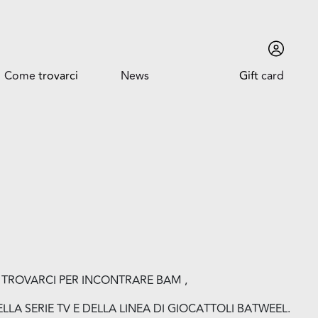
Come
trovarci
News
Gift
card
Come trovarci
News ed Eventi
Orari
Promozioni
Dove siamo
Trova l'auto
 A TROVARCI PER INCONTRARE BAM ,
LA SERIE TV E DELLA LINEA DI GIOCATTOLI BATWEEL.