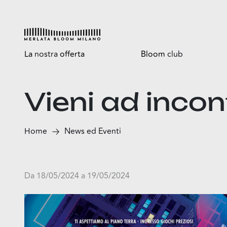
La
nostra
offerta
Bloom
club
Esplora
Tutti i vantaggi
Vieni ad inco
Shop
Bloomtasty
Food
Shopping a mani libere
Home
News ed Eventi
Fun
Sport
Esselunga
Da 18/05/2024 a 19/05/2024