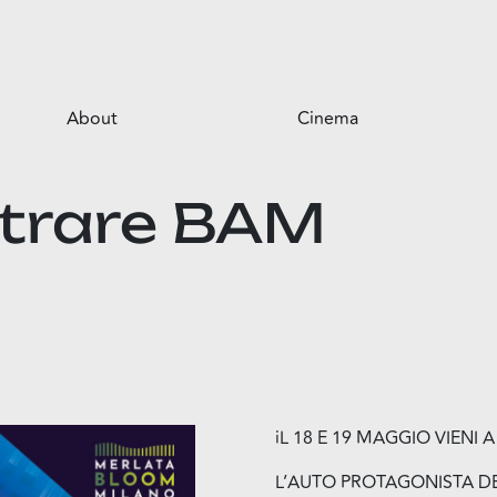
About
Cinema
Il centro
ntrare BAM
Opportunità per il tuo business
Servizi
Il parco
iL 18 E 19 MAGGIO VIENI
L’AUTO PROTAGONISTA DEL