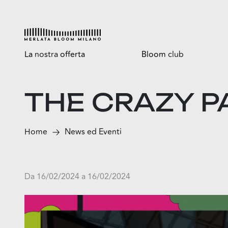
La
nostra
offerta
Bloom
club
Esplora
Tutti i vantaggi
THE CRAZY 
Shop
Bloomtasty
Food
Shopping a mani libere
Home
News ed Eventi
Fun
Sport
Esselunga
Da 16/02/2024 a 16/02/2024