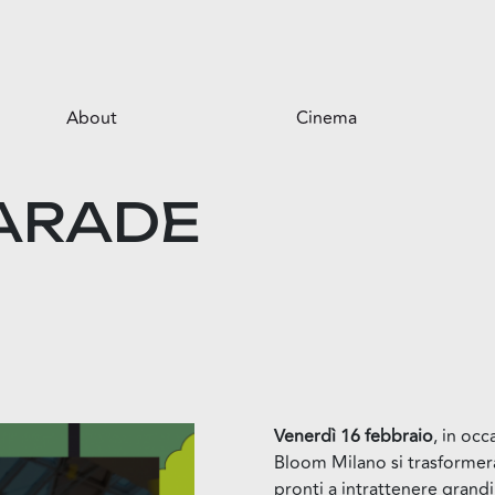
About
Cinema
Il centro
PARADE
Opportunità per il tuo business
Servizi
Il parco
Venerdì 16 febbraio
, in oc
Bloom Milano si trasformer
pronti a intrattenere grandi