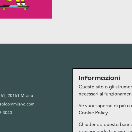
Privacy
Informazioni
Questo sito o gli strument
necessari al funzionamento 
, 61, 20151 Milano
Privacy Policy
tabloommilano.com
Cookie Policy
Se vuoi saperne di più o 
Cookie Policy
.
6 3040
Termini del servizio Bloom Club
Gestione cookie
Chiudendo questo banner,
proseguendo la navigazion