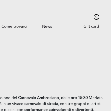
Come
trovarci
News
Gift
card
Come trovarci
News ed Eventi
Orari
Promozioni
Dove siamo
Trova l'auto
casione del
Carnevale Ambrosiano
,
dalle ore 15:30
Merlata
à in un vivace
carnevale di strada
, con tre gruppi di artisti
 e piccini con
performance coinvolgenti e divertenti
.