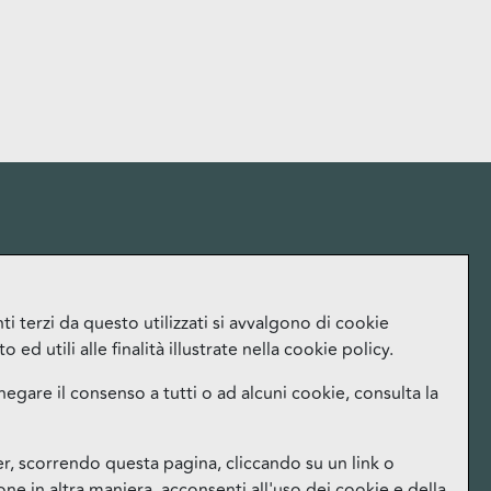
More
i terzi da questo utilizzati si avvalgono di cookie
ed utili alle finalità illustrate nella cookie policy.
Lavora con noi
Ufficio Stampa
negare il consenso a tutti o ad alcuni cookie, consulta la
Orari
Instagram
 scorrendo questa pagina, cliccando su un link o
Facebook
e in altra maniera, acconsenti all'uso dei cookie e della