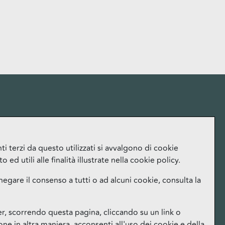
More
i terzi da questo utilizzati si avvalgono di cookie
ed utili alle finalità illustrate nella cookie policy.
Lavora con noi
Ufficio Stampa
negare il consenso a tutti o ad alcuni cookie, consulta la
Orari
Instagram
 scorrendo questa pagina, cliccando su un link o
Facebook
e in altra maniera, acconsenti all'uso dei cookie e della