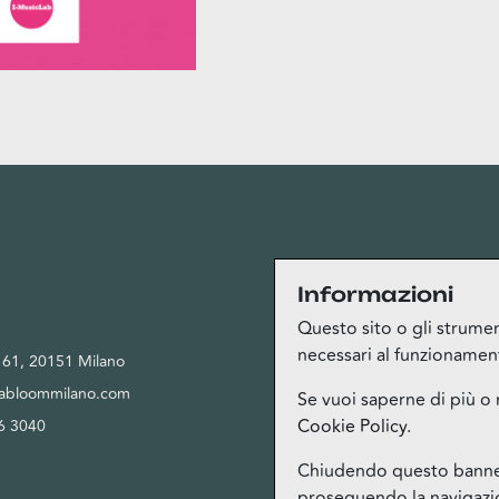
Privacy
Informazioni
Questo sito o gli strument
necessari al funzionamento 
, 61, 20151 Milano
Privacy Policy
tabloommilano.com
Cookie Policy
Se vuoi saperne di più o 
Cookie Policy
.
6 3040
Termini del servizio Bloom Club
Gestione cookie
Chiudendo questo banner,
proseguendo la navigazion