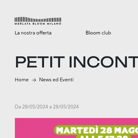
La
nostra
offerta
Bloom
club
Esplora
Tutti i vantaggi
PETIT INCONT
Shop
Bloomtasty
Food
Shopping a mani libere
Home
News ed Eventi
Fun
Sport
Esselunga
Da 28/05/2024 a 28/05/2024