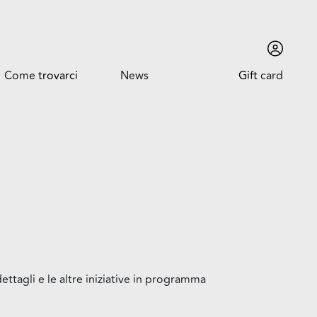
Come
trovarci
News
Gift
card
Come trovarci
News ed Eventi
Orari
Promozioni
Dove siamo
Trova l'auto
ettagli e le altre iniziative in programma