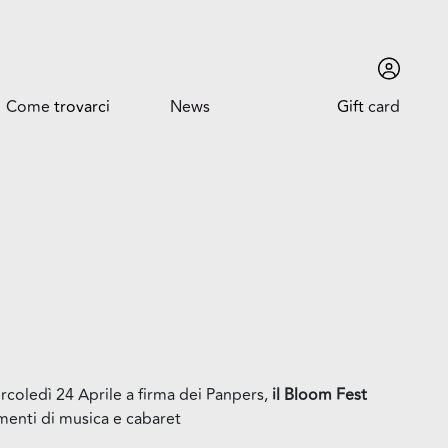
Come
trovarci
News
Gift
card
Come trovarci
News ed Eventi
Orari
Promozioni
Dove siamo
Trova l'auto
coledì 24 Aprile a firma dei Panpers,
il Bloom Fest
menti di musica e cabaret