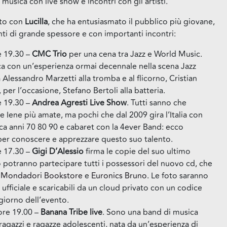
usica con live show e incontri con gli artisti.
to con
Lucilla
, che ha entusiasmato il pubblico più giovane,
i di grande spessore e con importanti incontri:
e 19.30 –
CMC Trio
per una cena tra Jazz e World Music.
 con un’esperienza ormai decennale nella scena Jazz
lessandro Marzetti alla tromba e al flicorno, Cristian
, per l’occasione, Stefano Bertoli alla batteria.
e 19.30 –
Andrea Agresti Live Show
. Tutti sanno che
e Iene più amate, ma pochi che dal 2009 gira l’Italia con
ca anni 70 80 90 e cabaret con la 4ever Band: ecco
per conoscere e apprezzare questo suo talento.
e 17.30 –
Gigi D’Alessio
firma le copie del suo ultimo
 potranno partecipare tutti i possessori del nuovo cd, che
l
Mondadori Bookstore
e
Euronics Bruno
. Le foto saranno
 ufficiale e scaricabili da un cloud privato con un codice
giorno dell’evento.
re 19.00 –
Banana Tribe live
. Sono una band di musica
ragazzi e ragazze adolescenti, nata da un’esperienza di