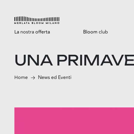
La
nostra
offerta
Bloom
club
Esplora
Tutti i vantaggi
UNA PRIMAVE
Shop
Bloomtasty
Food
Shopping a mani libere
Home
News ed Eventi
Fun
Sport
Esselunga