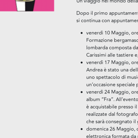
Un viaggio nel mondo della m
Dopo il primo appuntamen
si continua con appuntament
venerdì 10 Maggio, or
Formazione bergamasca
lombarda composta da A
Carissimi alle tastiere e
venerdì 17 Maggio, or
Andrea è stato una dell
uno spettacolo di musi
un’occasione speciale 
venerdì 24 Maggio, or
album “Fra”. All’evento
è acquistabile presso i
realizzate dal fotografo
che sarà consegnato il 
domenica 26 Maggio, o
elettronica formata da 