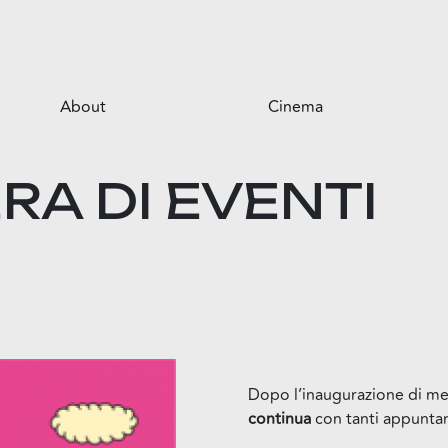
About
Cinema
Il centro
RA DI EVENTI
Opportunità per il tuo business
Servizi
Il parco
Dopo l’inaugurazione di mer
continua
con tanti appunta