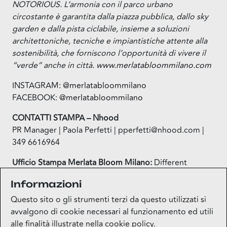
NOTORIOUS. L’armonia con il parco urbano
circostante è garantita dalla piazza pubblica, dallo sky
garden e dalla pista ciclabile, insieme a soluzioni
architettoniche, tecniche e impiantistiche attente alla
sostenibilità, che forniscono l’opportunità di vivere il
“verde” anche in città.
www.merlatabloommilano.com
INSTAGRAM:
@merlatabloommilano
FACEBOOK:
@merlatabloommilano
CONTATTI STAMPA – Nhood
PR Manager | Paola Perfetti | pperfetti@nhood.com |
349 6616964
Ufficio Stampa Merlata Bloom Milano:
Different
Simone Contini, Ilaria Muolo
Informazioni
Email:
simone.contini@differentglobal.com
,
ilaria.muolo@differentglobal.com
Questo sito o gli strumenti terzi da questo utilizzati si
avvalgono di cookie necessari al funzionamento ed utili
alle finalità illustrate nella cookie policy.