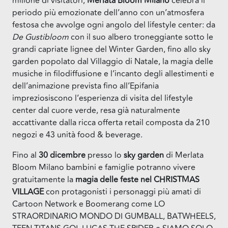
milione di visitatori,
Merlata Bloom Milano
celebra il
periodo più emozionate dell’anno con un’atmosfera
festosa che avvolge ogni angolo del lifestyle center: da
De Gustibloom
con il suo albero troneggiante sotto le
grandi capriate lignee del Winter Garden, fino allo sky
garden popolato dal Villaggio di Natale, la magia delle
musiche in filodiffusione e l’incanto degli allestimenti e
dell’animazione prevista fino all’Epifania
impreziosiscono l’esperienza di visita del lifestyle
center dal cuore verde, resa già naturalmente
accattivante dalla ricca offerta retail composta da 210
negozi e 43 unità food & beverage.
Fino al
30 dicembre
presso lo
sky garden
di Merlata
Bloom Milano bambini e famiglie potranno vivere
gratuitamente la
magia delle feste nel CHRISTMAS
VILLAGE
con protagonisti i personaggi più amati di
Cartoon Network e Boomerang come LO
STRAORDINARIO MONDO DI GUMBALL, BATWHEELS,