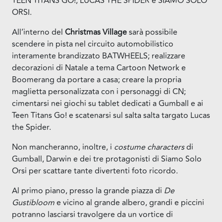
TEEN TITANS GO!, LUCAS THE SPIDER e SIAMO SOLO
ORSI.
All’interno del
Christmas Village
sarà possibile
scendere in pista nel circuito automobilistico
interamente brandizzato BATWHEELS; realizzare
decorazioni di Natale a tema Cartoon Network e
Boomerang da portare a casa; creare la propria
maglietta personalizzata con i personaggi di CN;
cimentarsi nei giochi su tablet dedicati a Gumball e ai
Teen Titans Go! e scatenarsi sul salta salta targato Lucas
the Spider.
Non mancheranno, inoltre, i
costume characters
di
Gumball, Darwin e dei tre protagonisti di Siamo Solo
Orsi per scattare tante divertenti foto ricordo.
Al primo piano, presso la grande piazza di
De
Gustibloom
e vicino al grande albero, grandi e piccini
potranno lasciarsi travolgere da un vortice di