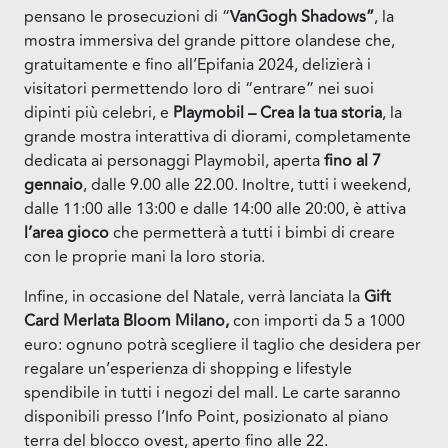
pensano le prosecuzioni di “
VanGogh Shadows”
, la
mostra immersiva del grande pittore olandese che,
gratuitamente e fino all’Epifania 2024, delizierà i
visitatori permettendo loro di “entrare” nei suoi
dipinti più celebri, e
Playmobil – Crea la tua storia
, la
grande mostra interattiva di diorami, completamente
dedicata ai personaggi Playmobil, aperta
fino al 7
gennaio
, dalle 9.00 alle 22.00. Inoltre, tutti i weekend,
dalle 11:00 alle 13:00 e dalle 14:00 alle 20:00, è attiva
l’area gioco
che permetterà a tutti i bimbi di creare
con le proprie mani la loro storia.
Infine, in occasione del Natale, verrà lanciata la
Gift
Card Merlata Bloom Milano,
con importi da 5 a 1000
euro: ognuno potrà scegliere il taglio che desidera per
regalare un’esperienza di shopping e lifestyle
spendibile in tutti i negozi del mall. Le carte saranno
disponibili presso l’Info Point, posizionato al piano
terra del blocco ovest, aperto fino alle 22.