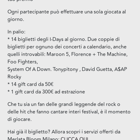
Ogni partecipante può effettuare una sola giocata al
giorno.
In palio:
* 14 biglietti degli I-Days al giorno. Due coppie di
biglietti per ognuno dei concerti a calendario, anche
quelli introvabili: Maroon 5, Florence + The Machine,
Foo Fighters,
System Of A Down. Tonypitony , David Guetta, A$AP
Rocky
* 14 gift card da 50€
* 1 gift card da 300€ ad estrazione
Che tu sia un fan delle grandi leggende del rock o
delle hit che fanno cantare interi festival, è il momento
di giocare.
Hai già il biglietto? Allora scopri i servizi offerti da
Merlata Bloom Milano:
CLICCA QUI