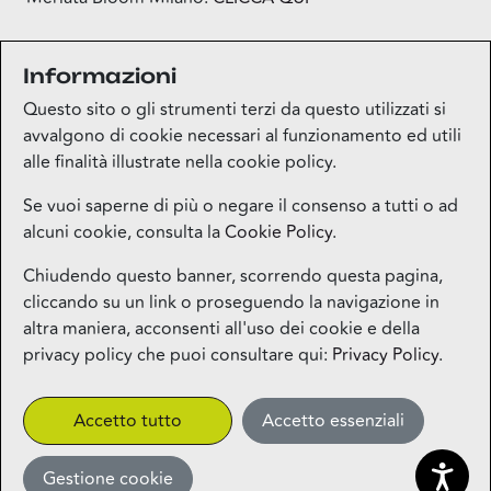
Informazioni
LEGGI IL REGOLAMENTO COMPLETO
Questo sito o gli strumenti terzi da questo utilizzati si
avvalgono di cookie necessari al funzionamento ed utili
alle finalità illustrate nella cookie policy.
Se vuoi saperne di più o negare il consenso a tutti o ad
alcuni cookie, consulta la
Cookie Policy
.
Mappa del sito
Chiudendo questo banner, scorrendo questa pagina,
cliccando su un link o proseguendo la navigazione in
Contatti
altra maniera, acconsenti all'uso dei cookie e della
privacy policy che puoi consultare qui:
Privacy Policy
.
Privacy
Accetto tutto
Accetto essenziali
More
Gestione cookie