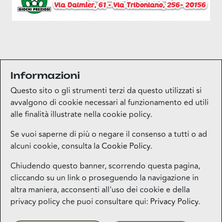
Masha & Orso vi aspettano domenica 3 novembre nel
Informazioni
negozio Giochi preziosi alle 11:00 – 12:00 – 13:00 –
15:30 – 16:30 – 17:30 – 18:30.
Questo sito o gli strumenti terzi da questo utilizzati si
avvalgono di cookie necessari al funzionamento ed utili
alle finalità illustrate nella cookie policy.
Se vuoi saperne di più o negare il consenso a tutti o ad
alcuni cookie, consulta la
Cookie Policy
.
Mappa del sito
Chiudendo questo banner, scorrendo questa pagina,
cliccando su un link o proseguendo la navigazione in
Contatti
altra maniera, acconsenti all'uso dei cookie e della
privacy policy che puoi consultare qui:
Privacy Policy
.
Privacy